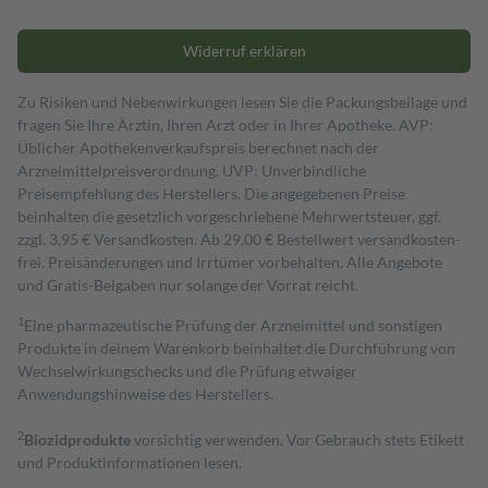
Widerruf erklären
Zu Risiken und Nebenwirkungen lesen Sie die Packungsbeilage und
fragen Sie Ihre Ärztin, Ihren Arzt oder in Ihrer Apotheke. AVP:
Üblicher Apothekenverkaufspreis berechnet nach der
Arzneimittelpreisverordnung. UVP: Unverbindliche
Preisempfehlung des Herstellers. Die angegebenen Preise
beinhalten die gesetzlich vorgeschriebene Mehrwertsteuer, ggf.
zzgl. 3,95 € Versandkosten. Ab 29,00 € Bestell­wert versand­kosten­
frei. Preisänderungen und Irrtümer vorbehalten. Alle Angebote
und Gratis-Beigaben nur solange der Vorrat reicht.
1
Eine pharmazeutische Prüfung der Arzneimittel und sonstigen
Produkte in deinem Warenkorb beinhaltet die Durchführung von
Wechselwirkungschecks und die Prüfung etwaiger
Anwendungshinweise des Herstellers.
2
Biozidprodukte
vorsichtig verwenden. Vor Gebrauch stets Etikett
und Produktinformationen lesen.