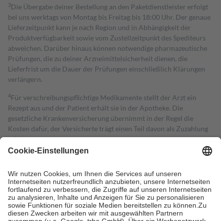
3
Die Übergabe deiner Bestellung an den Paketdienstleister erfolgt
bei uns werktags von Montag bis Freitag bis 18:00 Uhr. Der genaue
Lieferzeitpunkt kann je nach Region und in Abhängigkeit der
Produktverfügbarkeit sowie vom Zustellzeitpunkt des Spediteurs
abweichen. Darüber hinaus können notwendige pharmazeutische
Prüfungen, die zu deiner Arzneimittelsicherheit dienen, die
Lieferfrist um die Dauer der Prüfungen einschließlich Klärungen
verlängern.
4
Für verschreibungspflichtige Medikamente stellt der Arzt ein
Rezept aus und der Patient erhält sie in der Apotheke. Die
gesetzliche Krankenversicherung übernimmt in der Regel die
Kosten dafür, der Versicherte trägt einen Teil davon als Zuzahlung
mit.
Grundsätzlich leisten Mitglieder Zuzahlungen in Höhe von zehn
Prozent des Abgabepreises,
mindestens
jedoch
fünf Euro
und
höchstens zehn Euro.
Es sind jedoch nie mehr als die tatsächlichen
Kosten der Leistung zu entrichten.
Diese Regeln gelten grundsätzlich auch für Online-Apotheken.
Bei Heilmitteln und häuslicher Krankenpflege beträgt die
Zuzahlung zehn Prozent der Kosten sowie zehn Euro je