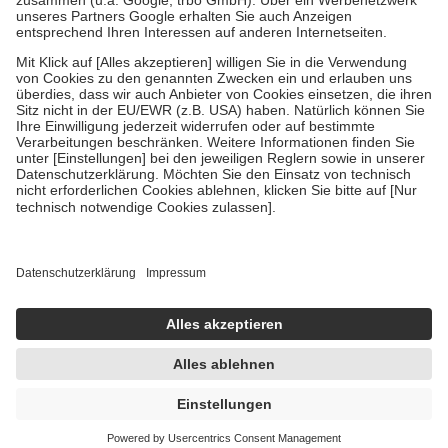
Verordnung.
Um das Engagement der Versicherten für ihre eigene Gesundheit zu
stärken und die besondere Stellung der Familie zu unterstützen,
fallen
keine Zuzahlungen
an bei:
• Kindern und Jugendlichen bis zum vollendeten 18. Lebensjahr
mit Ausnahme der Fahrkosten
• Untersuchungen zur Vorsorge und Früherkennung, die von der
GKV getragen werden
• empfohlenen Schutzimpfungen
• Harn- und Blutteststreifen
Wir nutzen Trusted Shops als unabhängigen Dienstleister für die
Einholung von Bewertungen. Trusted Shops hat Maßnahmen
getroffen, um sicherzustellen, dass es sich um echte Bewertungen
handelt. Mehr Informationen findest du hier:
https://help.etrusted.com/hc/de/articles/4419944605341
Einige Bilder und Inhalte wurden unter Zuhilfenahme künstlicher
Intelligenz erstellt.