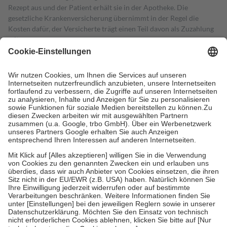
Rezept aus und der Patient erhält sie in der Apotheke. Die
gesetzliche Krankenversicherung übernimmt in der Regel die
Kosten dafür, der Versicherte trägt einen Teil davon als Zuzahlung
mit.
Grundsätzlich leisten Mitglieder Zuzahlungen in Höhe von zehn
Prozent des Abgabepreises,
mindestens
jedoch
fünf Euro
und
höchstens zehn Euro.
Es sind jedoch nie mehr als die tatsächlichen
Kosten der Leistung zu entrichten.
Diese Regeln gelten grundsätzlich auch für Online-Apotheken.
Bei Heilmitteln und häuslicher Krankenpflege beträgt die
Zuzahlung zehn Prozent der Kosten sowie zehn Euro je
Verordnung.
Um das Engagement der Versicherten für ihre eigene Gesundheit zu
stärken und die besondere Stellung der Familie zu unterstützen,
fallen
keine Zuzahlungen
an bei:
• Kindern und Jugendlichen bis zum vollendeten 18. Lebensjahr
mit Ausnahme der Fahrkosten
• Untersuchungen zur Vorsorge und Früherkennung, die von der
GKV getragen werden
• empfohlenen Schutzimpfungen
• Harn- und Blutteststreifen