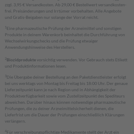
zzgl. 3,95 € Versandkosten. Ab 29,00 € Bestell­wert versand­kosten­
frei. Preisänderungen und Irrtümer vorbehalten. Alle Angebote
und Gratis-Beigaben nur solange der Vorrat reicht.
1
Eine pharmazeutische Prüfung der Arzneimittel und sonstigen
Produkte in deinem Warenkorb beinhaltet die Durchführung von
Wechselwirkungschecks und die Prüfung etwaiger
Anwendungshinweise des Herstellers.
2
Biozidprodukte
vorsichtig verwenden. Vor Gebrauch stets Etikett
und Produktinformationen lesen.
3
Die Übergabe deiner Bestellung an den Paketdienstleister erfolgt
bei uns werktags von Montag bis Freitag bis 18:00 Uhr. Der genaue
Lieferzeitpunkt kann je nach Region und in Abhängigkeit der
Produktverfügbarkeit sowie vom Zustellzeitpunkt des Spediteurs
abweichen. Darüber hinaus können notwendige pharmazeutische
Prüfungen, die zu deiner Arzneimittelsicherheit dienen, die
Lieferfrist um die Dauer der Prüfungen einschließlich Klärungen
verlängern.
4
Für verschreibungspflichtige Medikamente stellt der Arzt ein