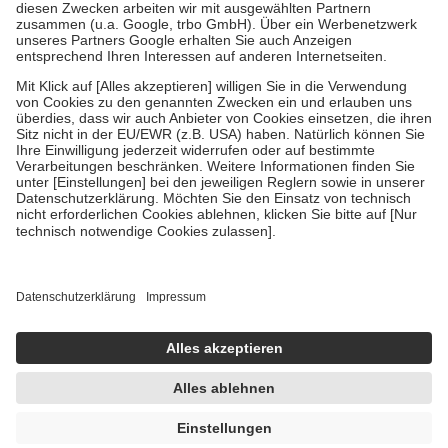
Zuzahlung zehn Prozent der Kosten sowie zehn Euro je
Verordnung.
Um das Engagement der Versicherten für ihre eigene Gesundheit zu
stärken und die besondere Stellung der Familie zu unterstützen,
fallen
keine Zuzahlungen
an bei:
• Kindern und Jugendlichen bis zum vollendeten 18. Lebensjahr
mit Ausnahme der Fahrkosten
• Untersuchungen zur Vorsorge und Früherkennung, die von der
GKV getragen werden
• empfohlenen Schutzimpfungen
• Harn- und Blutteststreifen
Wir nutzen Trusted Shops als unabhängigen Dienstleister für die
Einholung von Bewertungen. Trusted Shops hat Maßnahmen
getroffen, um sicherzustellen, dass es sich um echte Bewertungen
handelt. Mehr Informationen findest du hier:
https://help.etrusted.com/hc/de/articles/4419944605341
Einige Bilder und Inhalte wurden unter Zuhilfenahme künstlicher
Intelligenz erstellt.