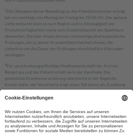
und Produktinformationen lesen.
3
Die Übergabe deiner Bestellung an den Paketdienstleister erfolgt
bei uns werktags von Montag bis Freitag bis 18:00 Uhr. Der genaue
Lieferzeitpunkt kann je nach Region und in Abhängigkeit der
Produktverfügbarkeit sowie vom Zustellzeitpunkt des Spediteurs
abweichen. Darüber hinaus können notwendige pharmazeutische
Prüfungen, die zu deiner Arzneimittelsicherheit dienen, die
Lieferfrist um die Dauer der Prüfungen einschließlich Klärungen
verlängern.
4
Für verschreibungspflichtige Medikamente stellt der Arzt ein
Rezept aus und der Patient erhält sie in der Apotheke. Die
gesetzliche Krankenversicherung übernimmt in der Regel die
Kosten dafür, der Versicherte trägt einen Teil davon als Zuzahlung
mit.
Grundsätzlich leisten Mitglieder Zuzahlungen in Höhe von zehn
Prozent des Abgabepreises,
mindestens
jedoch
fünf Euro
und
höchstens zehn Euro.
Es sind jedoch nie mehr als die tatsächlichen
Kosten der Leistung zu entrichten.
Diese Regeln gelten grundsätzlich auch für Online-Apotheken.
Bei Heilmitteln und häuslicher Krankenpflege beträgt die