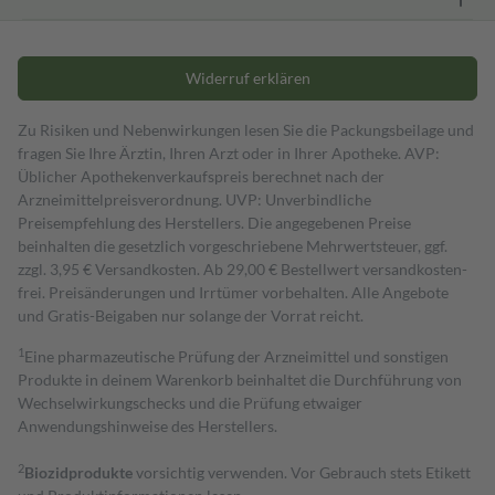
Widerruf erklären
Zu Risiken und Nebenwirkungen lesen Sie die Packungsbeilage und
fragen Sie Ihre Ärztin, Ihren Arzt oder in Ihrer Apotheke. AVP:
Üblicher Apothekenverkaufspreis berechnet nach der
Arzneimittelpreisverordnung. UVP: Unverbindliche
Preisempfehlung des Herstellers. Die angegebenen Preise
beinhalten die gesetzlich vorgeschriebene Mehrwertsteuer, ggf.
zzgl. 3,95 € Versandkosten. Ab 29,00 € Bestell­wert versand­kosten­
frei. Preisänderungen und Irrtümer vorbehalten. Alle Angebote
und Gratis-Beigaben nur solange der Vorrat reicht.
1
Eine pharmazeutische Prüfung der Arzneimittel und sonstigen
Produkte in deinem Warenkorb beinhaltet die Durchführung von
Wechselwirkungschecks und die Prüfung etwaiger
Anwendungshinweise des Herstellers.
2
Biozidprodukte
vorsichtig verwenden. Vor Gebrauch stets Etikett