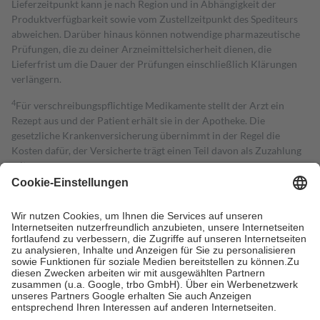
Lieferzeitpunkt kann je nach Region und in Abhängigkeit der
Produktverfügbarkeit sowie vom Zustellzeitpunkt des Spediteurs
abweichen. Darüber hinaus können notwendige pharmazeutische
Prüfungen, die zu deiner Arzneimittelsicherheit dienen, die
Lieferfrist um die Dauer der Prüfungen einschließlich Klärungen
verlängern.
4
Für verschreibungspflichtige Medikamente stellt der Arzt ein
Rezept aus und der Patient erhält sie in der Apotheke. Die
gesetzliche Krankenversicherung übernimmt in der Regel die
Kosten dafür, der Versicherte trägt einen Teil davon als Zuzahlung
mit.
Grundsätzlich leisten Mitglieder Zuzahlungen in Höhe von zehn
Prozent des Abgabepreises,
mindestens
jedoch
fünf Euro
und
höchstens zehn Euro.
Es sind jedoch nie mehr als die tatsächlichen
Kosten der Leistung zu entrichten.
Diese Regeln gelten grundsätzlich auch für Online-Apotheken.
Bei Heilmitteln und häuslicher Krankenpflege beträgt die
Zuzahlung zehn Prozent der Kosten sowie zehn Euro je
Verordnung.
Um das Engagement der Versicherten für ihre eigene Gesundheit zu
stärken und die besondere Stellung der Familie zu unterstützen,