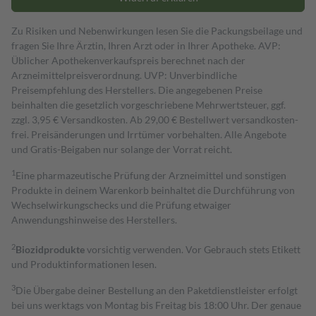
Zu Risiken und Nebenwirkungen lesen Sie die Packungsbeilage und
fragen Sie Ihre Ärztin, Ihren Arzt oder in Ihrer Apotheke. AVP:
Üblicher Apothekenverkaufspreis berechnet nach der
Arzneimittelpreisverordnung. UVP: Unverbindliche
Preisempfehlung des Herstellers. Die angegebenen Preise
beinhalten die gesetzlich vorgeschriebene Mehrwertsteuer, ggf.
zzgl. 3,95 € Versandkosten. Ab 29,00 € Bestell­wert versand­kosten­
frei. Preisänderungen und Irrtümer vorbehalten. Alle Angebote
und Gratis-Beigaben nur solange der Vorrat reicht.
1
Eine pharmazeutische Prüfung der Arzneimittel und sonstigen
Produkte in deinem Warenkorb beinhaltet die Durchführung von
Wechselwirkungschecks und die Prüfung etwaiger
Anwendungshinweise des Herstellers.
2
Biozidprodukte
vorsichtig verwenden. Vor Gebrauch stets Etikett
und Produktinformationen lesen.
3
Die Übergabe deiner Bestellung an den Paketdienstleister erfolgt
bei uns werktags von Montag bis Freitag bis 18:00 Uhr. Der genaue