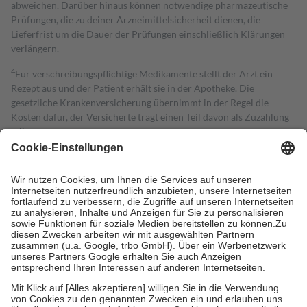
abweichen. Darüber hinaus können notwendige pharmazeutische
Prüfungen, die zu deiner Arzneimittelsicherheit dienen, die
Lieferfrist um die Dauer der Prüfungen einschließlich Klärungen
verlängern.
4
Für verschreibungspflichtige Medikamente stellt der Arzt ein
Rezept aus und der Patient erhält sie in der Apotheke. Die
gesetzliche Krankenversicherung übernimmt in der Regel die
Kosten dafür, der Versicherte trägt einen Teil davon als Zuzahlung
mit.
Grundsätzlich leisten Mitglieder Zuzahlungen in Höhe von zehn
Prozent des Abgabepreises,
mindestens
jedoch
fünf Euro
und
höchstens zehn Euro.
Es sind jedoch nie mehr als die tatsächlichen
Kosten der Leistung zu entrichten.
Diese Regeln gelten grundsätzlich auch für Online-Apotheken.
Bei Heilmitteln und häuslicher Krankenpflege beträgt die
Zuzahlung zehn Prozent der Kosten sowie zehn Euro je
Verordnung.
Um das Engagement der Versicherten für ihre eigene Gesundheit zu
stärken und die besondere Stellung der Familie zu unterstützen,
fallen
keine Zuzahlungen
an bei:
• Kindern und Jugendlichen bis zum vollendeten 18. Lebensjahr