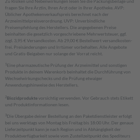
Zu Risiken und Nebenwirkungen lesen Sie die Packungsbeilage und
fragen Sie Ihre Ärztin, Ihren Arzt oder in Ihrer Apotheke. AVP:
Üblicher Apothekenverkaufspreis berechnet nach der
Arzneimittelpreisverordnung. UVP: Unverbindliche
Preisempfehlung des Herstellers. Die angegebenen Preise
beinhalten die gesetzlich vorgeschriebene Mehrwertsteuer, ggf.
zzgl. 3,95 € Versandkosten. Ab 29,00 € Bestell­wert versand­kosten­
frei. Preisänderungen und Irrtümer vorbehalten. Alle Angebote
und Gratis-Beigaben nur solange der Vorrat reicht.
1
Eine pharmazeutische Prüfung der Arzneimittel und sonstigen
Produkte in deinem Warenkorb beinhaltet die Durchführung von
Wechselwirkungschecks und die Prüfung etwaiger
Anwendungshinweise des Herstellers.
2
Biozidprodukte
vorsichtig verwenden. Vor Gebrauch stets Etikett
und Produktinformationen lesen.
3
Die Übergabe deiner Bestellung an den Paketdienstleister erfolgt
bei uns werktags von Montag bis Freitag bis 18:00 Uhr. Der genaue
Lieferzeitpunkt kann je nach Region und in Abhängigkeit der
Produktverfügbarkeit sowie vom Zustellzeitpunkt des Spediteurs