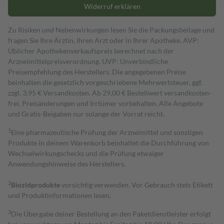
Widerruf erklären
Zu Risiken und Nebenwirkungen lesen Sie die Packungsbeilage und
fragen Sie Ihre Ärztin, Ihren Arzt oder in Ihrer Apotheke. AVP:
Üblicher Apothekenverkaufspreis berechnet nach der
Arzneimittelpreisverordnung. UVP: Unverbindliche
Preisempfehlung des Herstellers. Die angegebenen Preise
beinhalten die gesetzlich vorgeschriebene Mehrwertsteuer, ggf.
zzgl. 3,95 € Versandkosten. Ab 29,00 € Bestell­wert versand­kosten­
frei. Preisänderungen und Irrtümer vorbehalten. Alle Angebote
und Gratis-Beigaben nur solange der Vorrat reicht.
1
Eine pharmazeutische Prüfung der Arzneimittel und sonstigen
Produkte in deinem Warenkorb beinhaltet die Durchführung von
Wechselwirkungschecks und die Prüfung etwaiger
Anwendungshinweise des Herstellers.
2
Biozidprodukte
vorsichtig verwenden. Vor Gebrauch stets Etikett
und Produktinformationen lesen.
3
Die Übergabe deiner Bestellung an den Paketdienstleister erfolgt