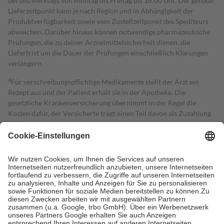
bei uns werktags von Montag bis Freitag bis 18:00 Uhr. Der genaue
Lieferzeitpunkt kann je nach Region und in Abhängigkeit der
Produktverfügbarkeit sowie vom Zustellzeitpunkt des Spediteurs
abweichen. Darüber hinaus können notwendige pharmazeutische
Prüfungen, die zu deiner Arzneimittelsicherheit dienen, die
Lieferfrist um die Dauer der Prüfungen einschließlich Klärungen
verlängern.
4
Für verschreibungspflichtige Medikamente stellt der Arzt ein
Rezept aus und der Patient erhält sie in der Apotheke. Die
gesetzliche Krankenversicherung übernimmt in der Regel die
Kosten dafür, der Versicherte trägt einen Teil davon als Zuzahlung
mit.
Grundsätzlich leisten Mitglieder Zuzahlungen in Höhe von zehn
Prozent des Abgabepreises,
mindestens
jedoch
fünf Euro
und
höchstens zehn Euro.
Es sind jedoch nie mehr als die tatsächlichen
Kosten der Leistung zu entrichten.
Diese Regeln gelten grundsätzlich auch für Online-Apotheken.
Bei Heilmitteln und häuslicher Krankenpflege beträgt die
Zuzahlung zehn Prozent der Kosten sowie zehn Euro je
Verordnung.
Um das Engagement der Versicherten für ihre eigene Gesundheit zu