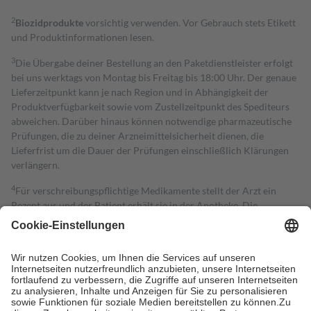
2
Biozidprodukte
vorsichtig verwenden. Vor Gebrauch stets Etikett
und Produktinformationen lesen.
3
Die Übergabe deiner Bestellung an den Paketdienstleister erfolgt
bei uns werktags von Montag bis Freitag bis 18:00 Uhr. Der genaue
Lieferzeitpunkt kann je nach Region und in Abhängigkeit der
Produktverfügbarkeit sowie vom Zustellzeitpunkt des Spediteurs
abweichen. Darüber hinaus können notwendige pharmazeutische
Prüfungen, die zu deiner Arzneimittelsicherheit dienen, die
Lieferfrist um die Dauer der Prüfungen einschließlich Klärungen
verlängern.
4
Für verschreibungspflichtige Medikamente stellt der Arzt ein
Rezept aus und der Patient erhält sie in der Apotheke. Die
gesetzliche Krankenversicherung übernimmt in der Regel die
Kosten dafür, der Versicherte trägt einen Teil davon als Zuzahlung
mit.
Grundsätzlich leisten Mitglieder Zuzahlungen in Höhe von zehn
Prozent des Abgabepreises,
mindestens
jedoch
fünf Euro
und
höchstens zehn Euro.
Es sind jedoch nie mehr als die tatsächlichen
Kosten der Leistung zu entrichten.