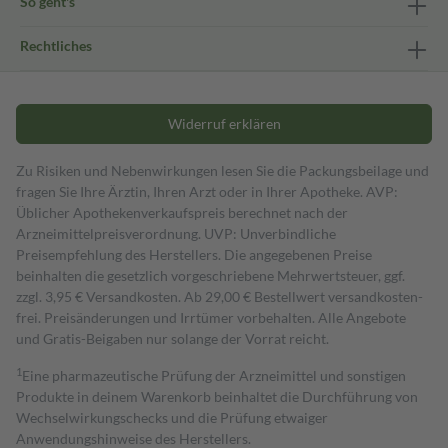
So geht's
Rechtliches
Widerruf erklären
Zu Risiken und Nebenwirkungen lesen Sie die Packungsbeilage und
fragen Sie Ihre Ärztin, Ihren Arzt oder in Ihrer Apotheke. AVP:
Üblicher Apothekenverkaufspreis berechnet nach der
Arzneimittelpreisverordnung. UVP: Unverbindliche
Preisempfehlung des Herstellers. Die angegebenen Preise
beinhalten die gesetzlich vorgeschriebene Mehrwertsteuer, ggf.
zzgl. 3,95 € Versandkosten. Ab 29,00 € Bestell­wert versand­kosten­
frei. Preisänderungen und Irrtümer vorbehalten. Alle Angebote
und Gratis-Beigaben nur solange der Vorrat reicht.
1
Eine pharmazeutische Prüfung der Arzneimittel und sonstigen
Produkte in deinem Warenkorb beinhaltet die Durchführung von
Wechselwirkungschecks und die Prüfung etwaiger
Anwendungshinweise des Herstellers.