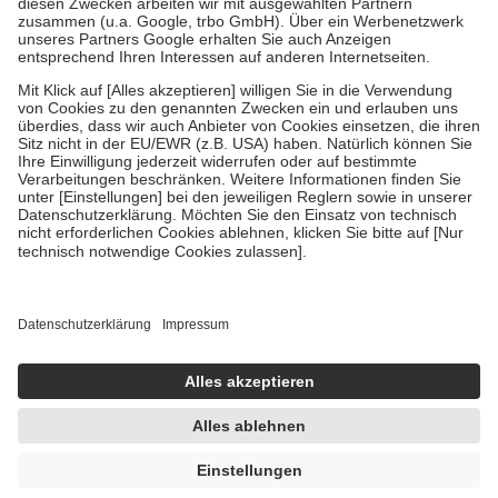
Diese Regeln gelten grundsätzlich auch für Online-Apotheken.
Bei Heilmitteln und häuslicher Krankenpflege beträgt die
Zuzahlung zehn Prozent der Kosten sowie zehn Euro je
Verordnung.
Um das Engagement der Versicherten für ihre eigene Gesundheit zu
stärken und die besondere Stellung der Familie zu unterstützen,
fallen
keine Zuzahlungen
an bei:
• Kindern und Jugendlichen bis zum vollendeten 18. Lebensjahr
mit Ausnahme der Fahrkosten
• Untersuchungen zur Vorsorge und Früherkennung, die von der
GKV getragen werden
• empfohlenen Schutzimpfungen
• Harn- und Blutteststreifen
Wir nutzen Trusted Shops als unabhängigen Dienstleister für die
Einholung von Bewertungen. Trusted Shops hat Maßnahmen
getroffen, um sicherzustellen, dass es sich um echte Bewertungen
handelt. Mehr Informationen findest du hier:
https://help.etrusted.com/hc/de/articles/4419944605341