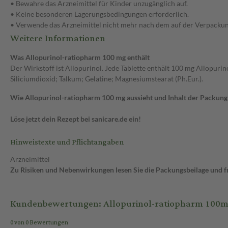
• Bewahre das Arzneimittel für Kinder unzugänglich auf.
• Keine besonderen Lagerungsbedingungen erforderlich.
• Verwende das Arzneimittel nicht mehr nach dem auf der Verpacku
Weitere Informationen
Was Allopurinol-ratiopharm 100 mg enthält
Der Wirkstoff ist Allopurinol. Jede Tablette enthält 100 mg Allopuri
Siliciumdioxid; Talkum; Gelatine; Magnesiumstearat (Ph.Eur.).
Wie Allopurinol-ratiopharm 100 mg aussieht und Inhalt der Packung
Löse jetzt dein Rezept bei sanicare.de ein!
Hinweistexte und Pflichtangaben
Arzneimittel
Zu Risiken und Nebenwirkungen lesen Sie die Packungsbeilage und fra
Kundenbewertungen: Allopurinol-ratiopharm 100mg
0 von 0 Bewertungen