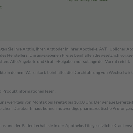
g
gen Sie Ihre Ärztin, Ihren Arzt oder in Ihrer Apotheke. AVP: Üblicher A
s Herstellers. Die angegebenen Preise beinhalten die gesetzlich vorgesc
alten. Alle Angebote und Gratis-Beigaben nur solange der Vorrat reicht.
dukte in deinem Warenkorb beinhaltet die Durchführung von Wechselwir
nd Produktinformationen lesen.
 uns werktags von Montag bis Freitag bis 18:00 Uhr. Der genaue Lieferze
ichen. Darüber hinaus können notwendige pharmazeutische Prüfungen, die
aus und der Patient erhält sie in der Apotheke. Die gesetzliche Krankenv