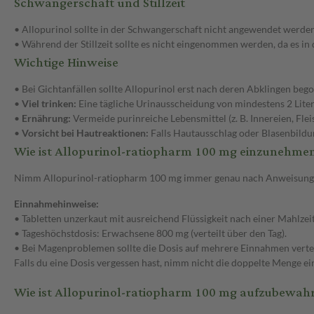
Schwangerschaft und Stillzeit
• Allopurinol sollte in der Schwangerschaft nicht angewendet werden
• Während der Stillzeit sollte es nicht eingenommen werden, da es in
Wichtige Hinweise
• Bei Gichtanfällen sollte Allopurinol erst nach deren Abklingen be
•
Viel trinken:
Eine tägliche Urinausscheidung von mindestens 2 Litern
•
Ernährung:
Vermeide purinreiche Lebensmittel (z. B. Innereien, Flei
•
Vorsicht bei Hautreaktionen:
Falls Hautausschlag oder Blasenbildun
Wie ist Allopurinol-ratiopharm 100 mg einzunehme
Nimm Allopurinol-ratiopharm 100 mg immer genau nach Anweisung d
Einnahmehinweise:
• Tabletten unzerkaut mit ausreichend Flüssigkeit nach einer Mahlze
•
Tageshöchstdosis: Erwachsene 800 mg (verteilt über den Tag).
• Bei Magenproblemen sollte die Dosis auf mehrere Einnahmen verte
Falls du eine Dosis vergessen hast, nimm nicht die doppelte Menge ei
Wie ist Allopurinol-ratiopharm 100 mg aufzubewah