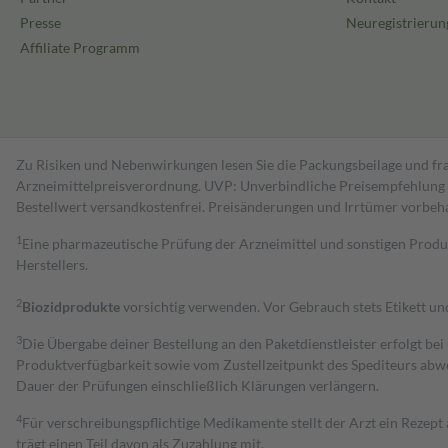
Presse
Neuregistrierun
Affiliate Programm
Zu Risiken und Nebenwirkungen lesen Sie die Packungsbeilage und fra
Arzneimittelpreisverordnung. UVP: Unverbindliche Preisempfehlung de
Bestell­wert versand­kosten­frei. Preisänderungen und Irrtümer vorbeh
1
Eine pharmazeutische Prüfung der Arzneimittel und sonstigen Pro
Herstellers.
2
Biozidprodukte
vorsichtig verwenden. Vor Gebrauch stets Etikett u
3
Die Übergabe deiner Bestellung an den Paketdienstleister erfolgt bei
Produktverfügbarkeit sowie vom Zustellzeitpunkt des Spediteurs abwe
Dauer der Prüfungen einschließlich Klärungen verlängern.
4
Für verschreibungspflichtige Medikamente stellt der Arzt ein Rezept 
trägt einen Teil davon als Zuzahlung mit.