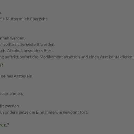
.
 die Muttermilch übergeht.
gonnen werden.
 sollte sichergestellt werden.
sch, Alkohol, besonders Bier).
g auftritt, sofort das Medikament absetzen und einen Arzt kontaktieren.
n?
eines Arztes ein.
it einnehmen.
ilt werden.
n, sondern setze die Einnahme wie gewohnt fort.
ren?