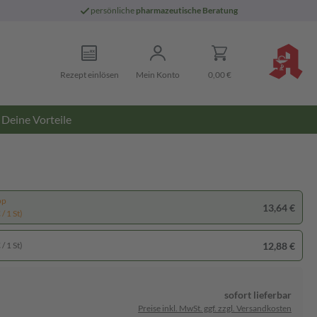
persönliche
pharmazeutische Beratung
Rezept einlösen
Mein Konto
0,00 €
Deine Vorteile
pp
13,64 €
/ 1 St)
12,88 €
/ 1 St)
sofort lieferbar
Preise inkl. MwSt. ggf. zzgl. Versandkosten