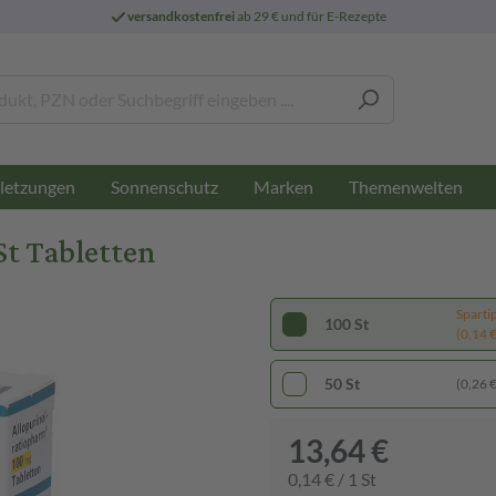
versandkostenfrei
ab 29 € und für E-Rezepte
letzungen
Sonnenschutz
Marken
Themenwelten
St Tabletten
Sparti
100 St
(0,14 € 
50 St
(0,26 € 
13,64 €
0,14 € / 1 St