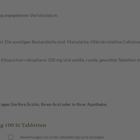
ng angegebenen Verfallsdatum.
nol. Die sonstigen Bestandteile sind: Maisstärke; Mikrokristalline Cellu
Allopurinol-ratiopharm 100 mg sind weiße, runde, gewölbte Tabletten mi
gen Sie Ihre Ärztin, Ihren Arzt oder in Ihrer Apotheke.
 100 St Tabletten
Bewertungen nur in der aktuellen Sprache anzeigen.