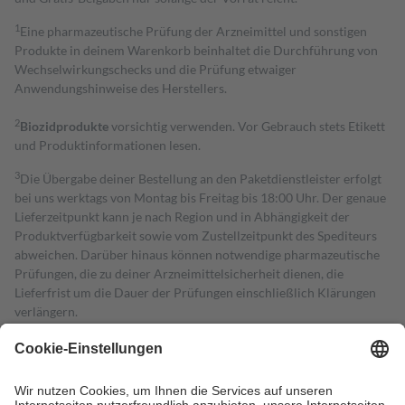
1
Eine pharmazeutische Prüfung der Arzneimittel und sonstigen
Produkte in deinem Warenkorb beinhaltet die Durchführung von
Wechselwirkungschecks und die Prüfung etwaiger
Anwendungshinweise des Herstellers.
2
Biozidprodukte
vorsichtig verwenden. Vor Gebrauch stets Etikett
und Produktinformationen lesen.
3
Die Übergabe deiner Bestellung an den Paketdienstleister erfolgt
bei uns werktags von Montag bis Freitag bis 18:00 Uhr. Der genaue
Lieferzeitpunkt kann je nach Region und in Abhängigkeit der
Produktverfügbarkeit sowie vom Zustellzeitpunkt des Spediteurs
abweichen. Darüber hinaus können notwendige pharmazeutische
Prüfungen, die zu deiner Arzneimittelsicherheit dienen, die
Lieferfrist um die Dauer der Prüfungen einschließlich Klärungen
verlängern.
4
Für verschreibungspflichtige Medikamente stellt der Arzt ein
Rezept aus und der Patient erhält sie in der Apotheke. Die
gesetzliche Krankenversicherung übernimmt in der Regel die
Kosten dafür, der Versicherte trägt einen Teil davon als Zuzahlung