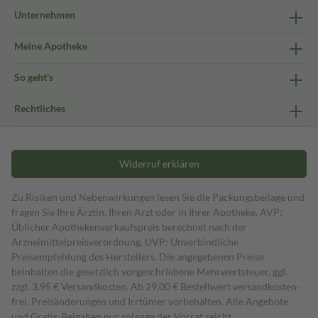
Unternehmen
Meine Apotheke
So geht's
Rechtliches
Widerruf erklären
Zu Risiken und Nebenwirkungen lesen Sie die Packungsbeilage und
fragen Sie Ihre Ärztin, Ihren Arzt oder in Ihrer Apotheke. AVP:
Üblicher Apothekenverkaufspreis berechnet nach der
Arzneimittelpreisverordnung. UVP: Unverbindliche
Preisempfehlung des Herstellers. Die angegebenen Preise
beinhalten die gesetzlich vorgeschriebene Mehrwertsteuer, ggf.
zzgl. 3,95 € Versandkosten. Ab 29,00 € Bestell­wert versand­kosten­
frei. Preisänderungen und Irrtümer vorbehalten. Alle Angebote
und Gratis-Beigaben nur solange der Vorrat reicht.