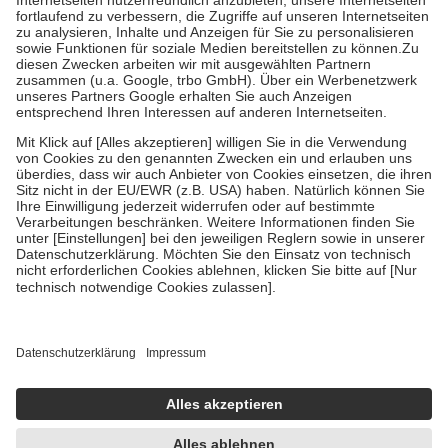
mit.
Grundsätzlich leisten Mitglieder Zuzahlungen in Höhe von zehn
Prozent des Abgabepreises,
mindestens
jedoch
fünf Euro
und
höchstens zehn Euro.
Es sind jedoch nie mehr als die tatsächlichen
Kosten der Leistung zu entrichten.
Diese Regeln gelten grundsätzlich auch für Online-Apotheken.
Bei Heilmitteln und häuslicher Krankenpflege beträgt die
Zuzahlung zehn Prozent der Kosten sowie zehn Euro je
Verordnung.
Um das Engagement der Versicherten für ihre eigene Gesundheit zu
stärken und die besondere Stellung der Familie zu unterstützen,
fallen
keine Zuzahlungen
an bei:
• Kindern und Jugendlichen bis zum vollendeten 18. Lebensjahr
mit Ausnahme der Fahrkosten
• Untersuchungen zur Vorsorge und Früherkennung, die von der
GKV getragen werden
• empfohlenen Schutzimpfungen
• Harn- und Blutteststreifen
Wir nutzen Trusted Shops als unabhängigen Dienstleister für die
Einholung von Bewertungen. Trusted Shops hat Maßnahmen