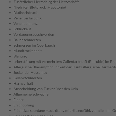
Zusätzlicher Herzschlag der Herzvorhöfe
Niedriger Blutdruck (Hypotonie)
Bluthochdruck
Venenverfärbung
Venendehnung
Schluckauf
Verdauungsbeschwerden
Bauchschmerzen
Schmerzen im Oberbauch
Mundtrockenheit
Blähung
Leberstörung mit vermehrtem Gallenfarbstoff (Bilirubin) im Blu
Allergische Überempfindlichkeit der Haut (allergische Dermatiti
Juckender Ausschlag
Gelenkschmerzen
Harnverhalt
Ausscheidung von Zucker über den Urin
Allgemeine Schwäche
Fieber
Erschöpfung
Flüchtige, spontane Hautrötung mit Hitzegefühl, vor allem im Ge
Grippeartige Erkrankung