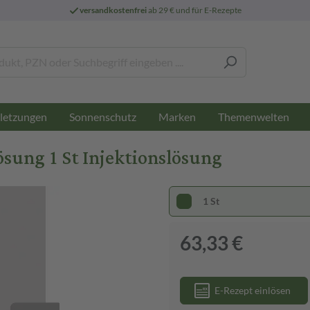
versandkostenfrei
ab 29 € und für E-Rezepte
letzungen
Sonnenschutz
Marken
Themenwelten
sung 1 St Injektionslösung
1 St
63,33 €
E-Rezept einlösen