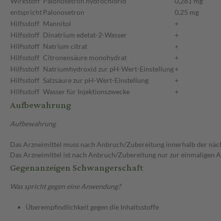
Wirkstoff
Palonosetron hydrochlorid
0,281 mg
entspricht
Palonosetron
0,25 mg
Hilfsstoff
Mannitol
+
Hilfsstoff
Dinatrium edetat-2-Wasser
+
Hilfsstoff
Natrium citrat
+
Hilfsstoff
Citronensäure monohydrat
+
Hilfsstoff
Natriumhydroxid zur pH-Wert-Einstellung
+
Hilfsstoff
Salzsäure zur pH-Wert-Einstellung
+
Hilfsstoff
Wasser für Injektionszwecke
+
Aufbewahrung
Aufbewahrung
Das Arzneimittel muss nach Anbruch/Zubereitung innerhalb der näc
Das Arzneimittel ist nach Anbruch/Zubereitung nur zur einmaligen
Gegenanzeigen Schwangerschaft
Was spricht gegen eine Anwendung?
Überempfindlichkeit gegen die Inhaltsstoffe