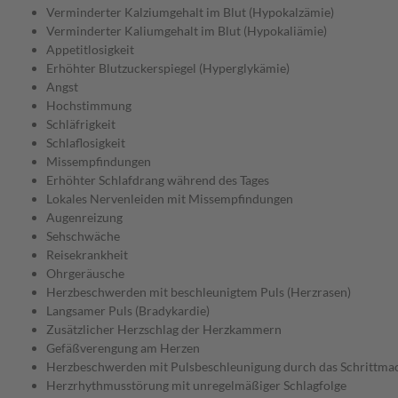
Verminderter Kalziumgehalt im Blut (Hypokalzämie)
Verminderter Kaliumgehalt im Blut (Hypokaliämie)
Appetitlosigkeit
Erhöhter Blutzuckerspiegel (Hyperglykämie)
Angst
Hochstimmung
Schläfrigkeit
Schlaflosigkeit
Missempfindungen
Erhöhter Schlafdrang während des Tages
Lokales Nervenleiden mit Missempfindungen
Augenreizung
Sehschwäche
Reisekrankheit
Ohrgeräusche
Herzbeschwerden mit beschleunigtem Puls (Herzrasen)
Langsamer Puls (Bradykardie)
Zusätzlicher Herzschlag der Herzkammern
Gefäßverengung am Herzen
Herzbeschwerden mit Pulsbeschleunigung durch das Schrittm
Herzrhythmusstörung mit unregelmäßiger Schlagfolge