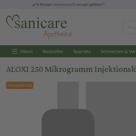
3
E-Rezept:
Heute bestellt,
morgen geliefert
Menü
Bestseller
Sparsets
Schmerzen & Ver
ALOXI 250 Mikrogramm Injektionslö
Rezeptpflichtig