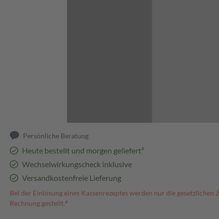
Abbildung kann abweichen
Persönliche Beratung
Heute bestellt und morgen geliefert³
Wechselwirkungscheck inklusive
Versandkostenfreie Lieferung
Bei der Einlösung eines Kassenrezeptes werden nur die gesetzlichen 
Rechnung gestellt.⁴