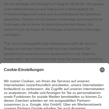
bei uns werktags von Montag bis Freitag bis 18:00 Uhr. Der genaue
Lieferzeitpunkt kann je nach Region und in Abhängigkeit der
Produktverfügbarkeit sowie vom Zustellzeitpunkt des Spediteurs
abweichen. Darüber hinaus können notwendige pharmazeutische
Prüfungen, die zu deiner Arzneimittelsicherheit dienen, die
Lieferfrist um die Dauer der Prüfungen einschließlich Klärungen
verlängern.
4
Für verschreibungspflichtige Medikamente stellt der Arzt ein
Rezept aus und der Patient erhält sie in der Apotheke. Die
gesetzliche Krankenversicherung übernimmt in der Regel die
Kosten dafür, der Versicherte trägt einen Teil davon als Zuzahlung
mit.
Grundsätzlich leisten Mitglieder Zuzahlungen in Höhe von zehn
Prozent des Abgabepreises,
mindestens
jedoch
fünf Euro
und
höchstens zehn Euro.
Es sind jedoch nie mehr als die tatsächlichen
Kosten der Leistung zu entrichten.
Diese Regeln gelten grundsätzlich auch für Online-Apotheken.
Bei Heilmitteln und häuslicher Krankenpflege beträgt die
Zuzahlung zehn Prozent der Kosten sowie zehn Euro je
Verordnung.