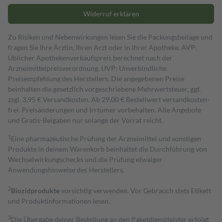
Widerruf erklären
Zu Risiken und Nebenwirkungen lesen Sie die Packungsbeilage und
fragen Sie Ihre Ärztin, Ihren Arzt oder in Ihrer Apotheke. AVP:
Üblicher Apothekenverkaufspreis berechnet nach der
Arzneimittelpreisverordnung. UVP: Unverbindliche
Preisempfehlung des Herstellers. Die angegebenen Preise
beinhalten die gesetzlich vorgeschriebene Mehrwertsteuer, ggf.
zzgl. 3,95 € Versandkosten. Ab 29,00 € Bestell­wert versand­kosten­
frei. Preisänderungen und Irrtümer vorbehalten. Alle Angebote
und Gratis-Beigaben nur solange der Vorrat reicht.
1
Eine pharmazeutische Prüfung der Arzneimittel und sonstigen
Produkte in deinem Warenkorb beinhaltet die Durchführung von
Wechselwirkungschecks und die Prüfung etwaiger
Anwendungshinweise des Herstellers.
2
Biozidprodukte
vorsichtig verwenden. Vor Gebrauch stets Etikett
und Produktinformationen lesen.
3
Die Übergabe deiner Bestellung an den Paketdienstleister erfolgt