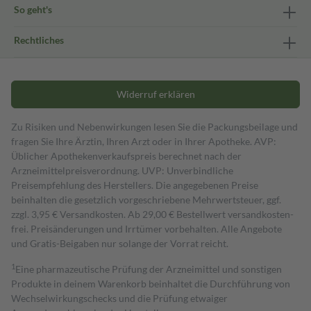
So geht's
Rechtliches
Widerruf erklären
Zu Risiken und Nebenwirkungen lesen Sie die Packungsbeilage und
fragen Sie Ihre Ärztin, Ihren Arzt oder in Ihrer Apotheke. AVP:
Üblicher Apothekenverkaufspreis berechnet nach der
Arzneimittelpreisverordnung. UVP: Unverbindliche
Preisempfehlung des Herstellers. Die angegebenen Preise
beinhalten die gesetzlich vorgeschriebene Mehrwertsteuer, ggf.
zzgl. 3,95 € Versandkosten. Ab 29,00 € Bestell­wert versand­kosten­
frei. Preisänderungen und Irrtümer vorbehalten. Alle Angebote
und Gratis-Beigaben nur solange der Vorrat reicht.
1
Eine pharmazeutische Prüfung der Arzneimittel und sonstigen
Produkte in deinem Warenkorb beinhaltet die Durchführung von
Wechselwirkungschecks und die Prüfung etwaiger