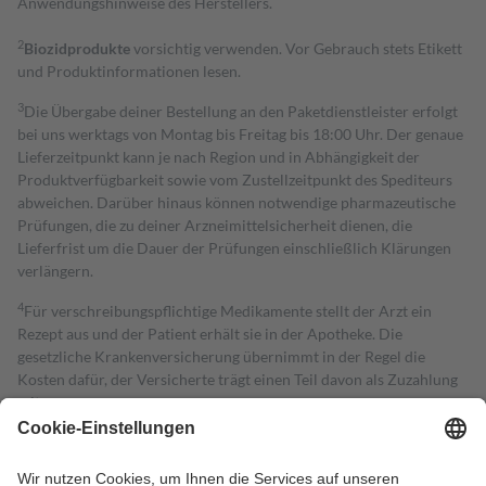
Anwendungshinweise des Herstellers.
2
Biozidprodukte
vorsichtig verwenden. Vor Gebrauch stets Etikett
und Produktinformationen lesen.
3
Die Übergabe deiner Bestellung an den Paketdienstleister erfolgt
bei uns werktags von Montag bis Freitag bis 18:00 Uhr. Der genaue
Lieferzeitpunkt kann je nach Region und in Abhängigkeit der
Produktverfügbarkeit sowie vom Zustellzeitpunkt des Spediteurs
abweichen. Darüber hinaus können notwendige pharmazeutische
Prüfungen, die zu deiner Arzneimittelsicherheit dienen, die
Lieferfrist um die Dauer der Prüfungen einschließlich Klärungen
verlängern.
4
Für verschreibungspflichtige Medikamente stellt der Arzt ein
Rezept aus und der Patient erhält sie in der Apotheke. Die
gesetzliche Krankenversicherung übernimmt in der Regel die
Kosten dafür, der Versicherte trägt einen Teil davon als Zuzahlung
mit.
Grundsätzlich leisten Mitglieder Zuzahlungen in Höhe von zehn
Prozent des Abgabepreises,
mindestens
jedoch
fünf Euro
und
höchstens zehn Euro.
Es sind jedoch nie mehr als die tatsächlichen