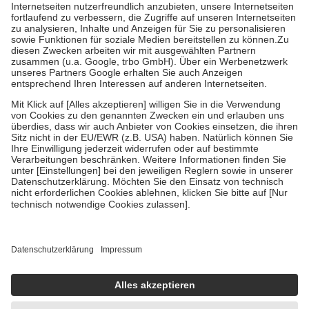
Kosten der Leistung zu entrichten.
Diese Regeln gelten grundsätzlich auch für Online-Apotheken.
Bei Heilmitteln und häuslicher Krankenpflege beträgt die
Zuzahlung zehn Prozent der Kosten sowie zehn Euro je
Verordnung.
Um das Engagement der Versicherten für ihre eigene Gesundheit zu
stärken und die besondere Stellung der Familie zu unterstützen,
fallen
keine Zuzahlungen
an bei:
• Kindern und Jugendlichen bis zum vollendeten 18. Lebensjahr
mit Ausnahme der Fahrkosten
• Untersuchungen zur Vorsorge und Früherkennung, die von der
GKV getragen werden
• empfohlenen Schutzimpfungen
• Harn- und Blutteststreifen
Wir nutzen Trusted Shops als unabhängigen Dienstleister für die
Einholung von Bewertungen. Trusted Shops hat Maßnahmen
getroffen, um sicherzustellen, dass es sich um echte Bewertungen
handelt. Mehr Informationen findest du hier:
https://help.etrusted.com/hc/de/articles/4419944605341
Einige Bilder und Inhalte wurden unter Zuhilfenahme künstlicher