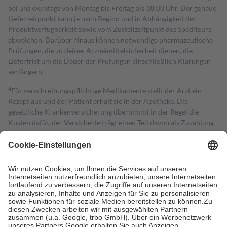
bei uns werktags von Montag bis Freitag bis 18:00 Uhr. Der genaue
Lieferzeitpunkt kann je nach Region und in Abhängigkeit der
Produktverfügbarkeit sowie vom Zustellzeitpunkt des Spediteurs
abweichen. Darüber hinaus können notwendige pharmazeutische
Prüfungen, die zu deiner Arzneimittelsicherheit dienen, die
Lieferfrist um die Dauer der Prüfungen einschließlich Klärungen
verlängern.
4
Für verschreibungspflichtige Medikamente stellt der Arzt ein
Rezept aus und der Patient erhält sie in der Apotheke. Die
gesetzliche Krankenversicherung übernimmt in der Regel die
Kosten dafür, der Versicherte trägt einen Teil davon als Zuzahlung
mit.
Grundsätzlich leisten Mitglieder Zuzahlungen in Höhe von zehn
Prozent des Abgabepreises,
mindestens
jedoch
fünf Euro
und
höchstens zehn Euro.
Es sind jedoch nie mehr als die tatsächlichen
Kosten der Leistung zu entrichten.
Diese Regeln gelten grundsätzlich auch für Online-Apotheken.
Bei Heilmitteln und häuslicher Krankenpflege beträgt die
Zuzahlung zehn Prozent der Kosten sowie zehn Euro je
Verordnung.