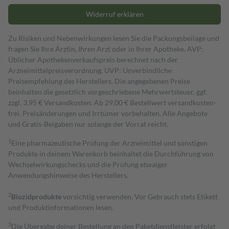
Widerruf erklären
Zu Risiken und Nebenwirkungen lesen Sie die Packungsbeilage und
fragen Sie Ihre Ärztin, Ihren Arzt oder in Ihrer Apotheke. AVP:
Üblicher Apothekenverkaufspreis berechnet nach der
Arzneimittelpreisverordnung. UVP: Unverbindliche
Preisempfehlung des Herstellers. Die angegebenen Preise
beinhalten die gesetzlich vorgeschriebene Mehrwertsteuer, ggf.
zzgl. 3,95 € Versandkosten. Ab 29,00 € Bestell­wert versand­kosten­
frei. Preisänderungen und Irrtümer vorbehalten. Alle Angebote
und Gratis-Beigaben nur solange der Vorrat reicht.
1
Eine pharmazeutische Prüfung der Arzneimittel und sonstigen
Produkte in deinem Warenkorb beinhaltet die Durchführung von
Wechselwirkungschecks und die Prüfung etwaiger
Anwendungshinweise des Herstellers.
2
Biozidprodukte
vorsichtig verwenden. Vor Gebrauch stets Etikett
und Produktinformationen lesen.
3
Die Übergabe deiner Bestellung an den Paketdienstleister erfolgt