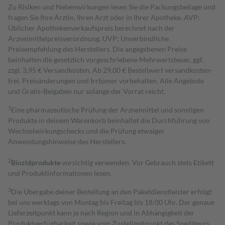
Zu Risiken und Nebenwirkungen lesen Sie die Packungsbeilage und
fragen Sie Ihre Ärztin, Ihren Arzt oder in Ihrer Apotheke. AVP:
Üblicher Apothekenverkaufspreis berechnet nach der
Arzneimittelpreisverordnung. UVP: Unverbindliche
Preisempfehlung des Herstellers. Die angegebenen Preise
beinhalten die gesetzlich vorgeschriebene Mehrwertsteuer, ggf.
zzgl. 3,95 € Versandkosten. Ab 29,00 € Bestell­wert versand­kosten­
frei. Preisänderungen und Irrtümer vorbehalten. Alle Angebote
und Gratis-Beigaben nur solange der Vorrat reicht.
1
Eine pharmazeutische Prüfung der Arzneimittel und sonstigen
Produkte in deinem Warenkorb beinhaltet die Durchführung von
Wechselwirkungschecks und die Prüfung etwaiger
Anwendungshinweise des Herstellers.
2
Biozidprodukte
vorsichtig verwenden. Vor Gebrauch stets Etikett
und Produktinformationen lesen.
3
Die Übergabe deiner Bestellung an den Paketdienstleister erfolgt
bei uns werktags von Montag bis Freitag bis 18:00 Uhr. Der genaue
Lieferzeitpunkt kann je nach Region und in Abhängigkeit der
Produktverfügbarkeit sowie vom Zustellzeitpunkt des Spediteurs