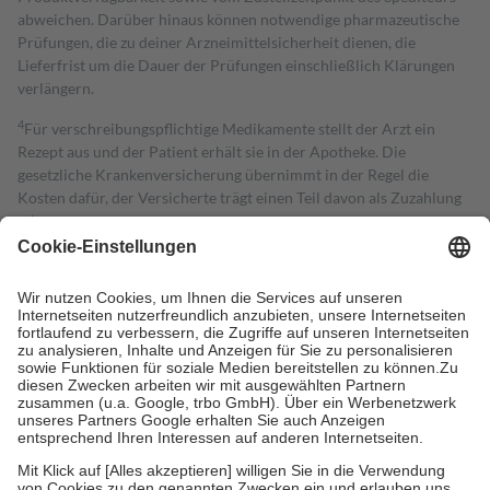
abweichen. Darüber hinaus können notwendige pharmazeutische
Prüfungen, die zu deiner Arzneimittelsicherheit dienen, die
Lieferfrist um die Dauer der Prüfungen einschließlich Klärungen
verlängern.
4
Für verschreibungspflichtige Medikamente stellt der Arzt ein
Rezept aus und der Patient erhält sie in der Apotheke. Die
gesetzliche Krankenversicherung übernimmt in der Regel die
Kosten dafür, der Versicherte trägt einen Teil davon als Zuzahlung
mit.
Grundsätzlich leisten Mitglieder Zuzahlungen in Höhe von zehn
Prozent des Abgabepreises,
mindestens
jedoch
fünf Euro
und
höchstens zehn Euro.
Es sind jedoch nie mehr als die tatsächlichen
Kosten der Leistung zu entrichten.
Diese Regeln gelten grundsätzlich auch für Online-Apotheken.
Bei Heilmitteln und häuslicher Krankenpflege beträgt die
Zuzahlung zehn Prozent der Kosten sowie zehn Euro je
Verordnung.
Um das Engagement der Versicherten für ihre eigene Gesundheit zu
stärken und die besondere Stellung der Familie zu unterstützen,
fallen
keine Zuzahlungen
an bei: