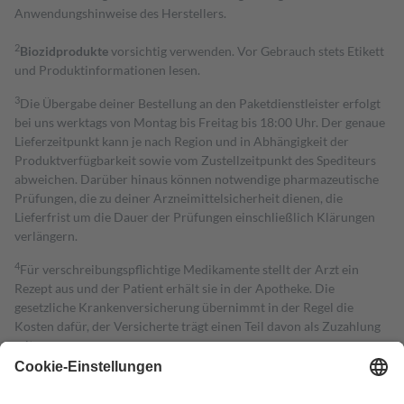
Anwendungshinweise des Herstellers.
2
Biozidprodukte
vorsichtig verwenden. Vor Gebrauch stets Etikett
und Produktinformationen lesen.
3
Die Übergabe deiner Bestellung an den Paketdienstleister erfolgt
bei uns werktags von Montag bis Freitag bis 18:00 Uhr. Der genaue
Lieferzeitpunkt kann je nach Region und in Abhängigkeit der
Produktverfügbarkeit sowie vom Zustellzeitpunkt des Spediteurs
abweichen. Darüber hinaus können notwendige pharmazeutische
Prüfungen, die zu deiner Arzneimittelsicherheit dienen, die
Lieferfrist um die Dauer der Prüfungen einschließlich Klärungen
verlängern.
4
Für verschreibungspflichtige Medikamente stellt der Arzt ein
Rezept aus und der Patient erhält sie in der Apotheke. Die
gesetzliche Krankenversicherung übernimmt in der Regel die
Kosten dafür, der Versicherte trägt einen Teil davon als Zuzahlung
mit.
Grundsätzlich leisten Mitglieder Zuzahlungen in Höhe von zehn
Prozent des Abgabepreises,
mindestens
jedoch
fünf Euro
und
höchstens zehn Euro.
Es sind jedoch nie mehr als die tatsächlichen