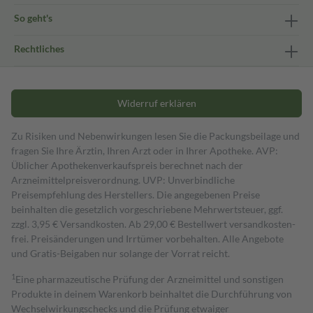
So geht's
Rechtliches
Widerruf erklären
Zu Risiken und Nebenwirkungen lesen Sie die Packungsbeilage und
fragen Sie Ihre Ärztin, Ihren Arzt oder in Ihrer Apotheke. AVP:
Üblicher Apothekenverkaufspreis berechnet nach der
Arzneimittelpreisverordnung. UVP: Unverbindliche
Preisempfehlung des Herstellers. Die angegebenen Preise
beinhalten die gesetzlich vorgeschriebene Mehrwertsteuer, ggf.
zzgl. 3,95 € Versandkosten. Ab 29,00 € Bestell­wert versand­kosten­
frei. Preisänderungen und Irrtümer vorbehalten. Alle Angebote
und Gratis-Beigaben nur solange der Vorrat reicht.
1
Eine pharmazeutische Prüfung der Arzneimittel und sonstigen
Produkte in deinem Warenkorb beinhaltet die Durchführung von
Wechselwirkungschecks und die Prüfung etwaiger