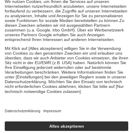
Kosten der Leistung zu entrichten.
Diese Regeln gelten grundsätzlich auch für Online-Apotheken.
Bei Heilmitteln und häuslicher Krankenpflege beträgt die
Zuzahlung zehn Prozent der Kosten sowie zehn Euro je
Verordnung.
Um das Engagement der Versicherten für ihre eigene Gesundheit zu
stärken und die besondere Stellung der Familie zu unterstützen,
fallen
keine Zuzahlungen
an bei:
• Kindern und Jugendlichen bis zum vollendeten 18. Lebensjahr
mit Ausnahme der Fahrkosten
• Untersuchungen zur Vorsorge und Früherkennung, die von der
GKV getragen werden
• empfohlenen Schutzimpfungen
• Harn- und Blutteststreifen
Wir nutzen Trusted Shops als unabhängigen Dienstleister für die
Einholung von Bewertungen. Trusted Shops hat Maßnahmen
getroffen, um sicherzustellen, dass es sich um echte Bewertungen
handelt. Mehr Informationen findest du hier:
https://help.etrusted.com/hc/de/articles/4419944605341