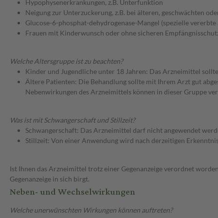
Hypophysenerkrankungen, z.B. Unterfunktion
Neigung zur Unterzuckerung, z.B. bei älteren, geschwächten od
Glucose-6-phosphat-dehydrogenase-Mangel (spezielle vererbte 
Frauen mit Kinderwunsch oder ohne sicheren Empfängnisschut
Welche Altersgruppe ist zu beachten?
Kinder und Jugendliche unter 18 Jahren: Das Arzneimittel sollt
Ältere Patienten: Die Behandlung sollte mit Ihrem Arzt gut a
Nebenwirkungen des Arzneimittels können in dieser Gruppe ver
Was ist mit Schwangerschaft und Stillzeit?
Schwangerschaft: Das Arzneimittel darf nicht angewendet werd
Stillzeit: Von einer Anwendung wird nach derzeitigen Erkenntniss
Ist Ihnen das Arzneimittel trotz einer Gegenanzeige verordnet worden
Gegenanzeige in sich birgt.
Neben- und Wechselwirkungen
Welche unerwünschten Wirkungen können auftreten?