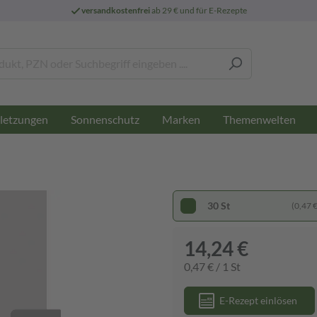
versandkostenfrei
ab 29 € und für E-Rezepte
letzungen
Sonnenschutz
Marken
Themenwelten
30 St
(0,47 € 
14,24 €
0,47 € / 1 St
E-Rezept einlösen