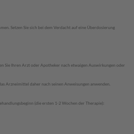
men. Setzen Sie sich bei dem Verdacht auf eine Überdosierung
ragen Sie Ihren Arzt oder Apotheker nach etwaigen Auswirkungen oder
e das Arzneimittel daher nach seinen Anweisungen anwenden.
ehandlungsbeginn (die ersten 1-2 Wochen der Therapie):