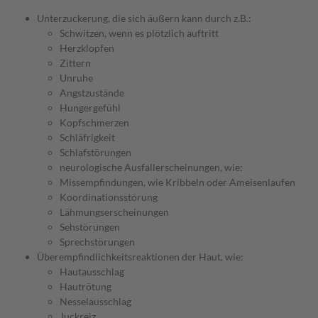
Unterzuckerung, die sich äußern kann durch z.B.:
Schwitzen, wenn es plötzlich auftritt
Herzklopfen
Zittern
Unruhe
Angstzustände
Hungergefühl
Kopfschmerzen
Schläfrigkeit
Schlafstörungen
neurologische Ausfallerscheinungen, wie:
Missempfindungen, wie Kribbeln oder Ameisenlaufen
Koordinationsstörung
Lähmungserscheinungen
Sehstörungen
Sprechstörungen
Überempfindlichkeitsreaktionen der Haut, wie:
Hautausschlag
Hautrötung
Nesselausschlag
Juckreiz