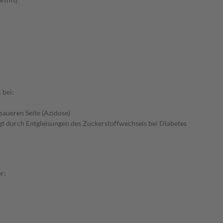
 bei:
saueren Seite (Azidose)
gt durch Entgleisungen des Zuckerstoffwechsels bei Diabetes
r: