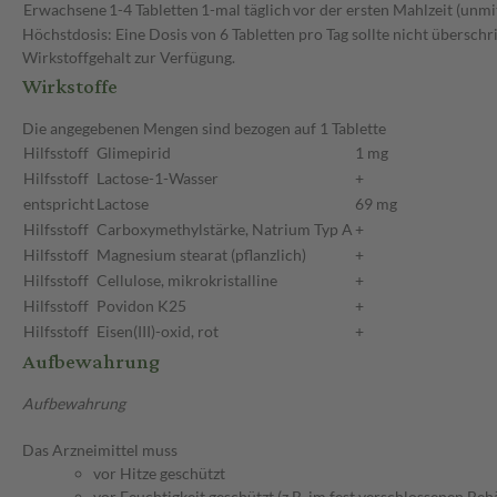
Erwachsene
1-4 Tabletten
1-mal täglich
vor der ersten Mahlzeit (unmi
Höchstdosis: Eine Dosis von 6 Tabletten pro Tag sollte nicht übersch
Wirkstoffgehalt zur Verfügung.
Wirkstoffe
Die angegebenen Mengen sind bezogen auf 1 Tablette
Hilfsstoff
Glimepirid
1 mg
Hilfsstoff
Lactose-1-Wasser
+
entspricht
Lactose
69 mg
Hilfsstoff
Carboxymethylstärke, Natrium Typ A
+
Hilfsstoff
Magnesium stearat (pflanzlich)
+
Hilfsstoff
Cellulose, mikrokristalline
+
Hilfsstoff
Povidon K25
+
Hilfsstoff
Eisen(III)-oxid, rot
+
Aufbewahrung
Aufbewahrung
Das Arzneimittel muss
vor Hitze geschützt
vor Feuchtigkeit geschützt (z.B. im fest verschlossenen Behä