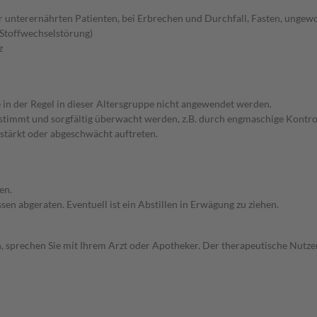
er unterernährten Patienten, bei Erbrechen und Durchfall, Fasten, unge
Stoffwechselstörung)
z
e in der Regel in dieser Altersgruppe nicht angewendet werden.
bgestimmt und sorgfältig überwacht werden, z.B. durch engmaschige Kon
stärkt oder abgeschwächt auftreten.
en.
en abgeraten. Eventuell ist ein Abstillen in Erwägung zu ziehen.
, sprechen Sie mit Ihrem Arzt oder Apotheker. Der therapeutische Nutzen