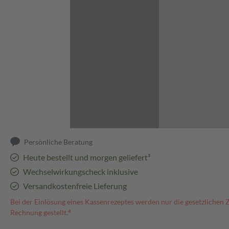
Abbildung kann abweichen
Persönliche Beratung
Heute bestellt und morgen geliefert³
Wechselwirkungscheck inklusive
Versandkostenfreie Lieferung
Bei der Einlösung eines Kassenrezeptes werden nur die gesetzlichen 
Rechnung gestellt.⁴