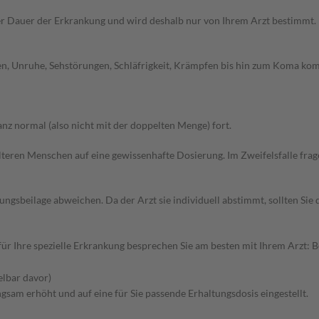
r Dauer der Erkrankung und wird deshalb nur von Ihrem Arzt bestimmt.
en, Unruhe, Sehstörungen, Schläfrigkeit, Krämpfen bis hin zum Koma kom
z normal (also nicht mit der doppelten Menge) fort.
d älteren Menschen auf eine gewissenhafte Dosierung. Im Zweifelsfalle f
gsbeilage abweichen. Da der Arzt sie individuell abstimmt, sollten Si
 Ihre spezielle Erkrankung besprechen Sie am besten mit Ihrem Arzt: B
elbar davor)
sam erhöht und auf eine für Sie passende Erhaltungsdosis eingestellt.