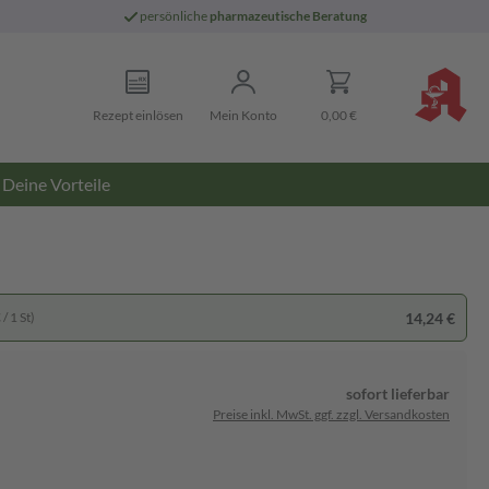
persönliche
pharmazeutische Beratung
Rezept einlösen
Mein Konto
0,00 €
Deine Vorteile
14,24 €
/ 1 St)
sofort lieferbar
Preise inkl. MwSt. ggf. zzgl. Versandkosten