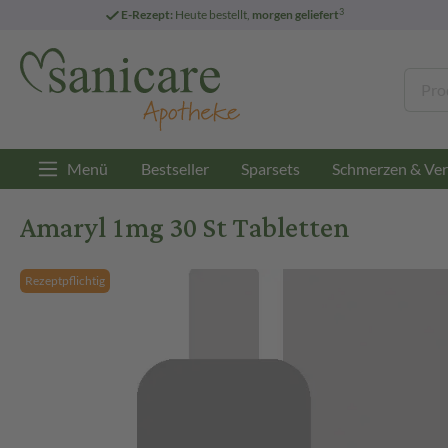
3
E-Rezept:
Heute bestellt,
morgen geliefert
Menü
Bestseller
Sparsets
Schmerzen & Ver
Amaryl 1mg 30 St Tabletten
Rezeptpflichtig