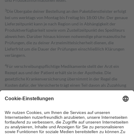
und Produktinformationen lesen.
3
Die Übergabe deiner Bestellung an den Paketdienstleister erfolgt
bei uns werktags von Montag bis Freitag bis 18:00 Uhr. Der genaue
Lieferzeitpunkt kann je nach Region und in Abhängigkeit der
Produktverfügbarkeit sowie vom Zustellzeitpunkt des Spediteurs
abweichen. Darüber hinaus können notwendige pharmazeutische
Prüfungen, die zu deiner Arzneimittelsicherheit dienen, die
Lieferfrist um die Dauer der Prüfungen einschließlich Klärungen
verlängern.
4
Für verschreibungspflichtige Medikamente stellt der Arzt ein
Rezept aus und der Patient erhält sie in der Apotheke. Die
gesetzliche Krankenversicherung übernimmt in der Regel die
Kosten dafür, der Versicherte trägt einen Teil davon als Zuzahlung
mit.
Grundsätzlich leisten Mitglieder Zuzahlungen in Höhe von zehn
Prozent des Abgabepreises,
mindestens
jedoch
fünf Euro
und
höchstens zehn Euro.
Es sind jedoch nie mehr als die tatsächlichen
Kosten der Leistung zu entrichten.
Diese Regeln gelten grundsätzlich auch für Online-Apotheken.
Bei Heilmitteln und häuslicher Krankenpflege beträgt die