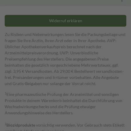
Widerruf erklären
Zu Risiken und Nebenwirkungen lesen Sie die Packungsbeilage und
fragen Sie Ihre Ärztin, Ihren Arzt oder in Ihrer Apotheke. AVP:
Üblicher Apothekenverkaufspreis berechnet nach der
Arzneimittelpreisverordnung. UVP: Unverbindliche
Preisempfehlung des Herstellers. Die angegebenen Preise
beinhalten die gesetzlich vorgeschriebene Mehrwertsteuer, ggf.
zzgl. 3,95 € Versandkosten. Ab 29,00 € Bestell­wert versand­kosten­
frei. Preisänderungen und Irrtümer vorbehalten. Alle Angebote
und Gratis-Beigaben nur solange der Vorrat reicht.
1
Eine pharmazeutische Prüfung der Arzneimittel und sonstigen
Produkte in deinem Warenkorb beinhaltet die Durchführung von
Wechselwirkungschecks und die Prüfung etwaiger
Anwendungshinweise des Herstellers.
2
Biozidprodukte
vorsichtig verwenden. Vor Gebrauch stets Etikett