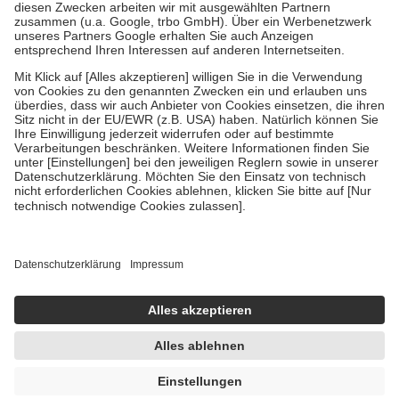
Zuzahlung zehn Prozent der Kosten sowie zehn Euro je
Verordnung.
Um das Engagement der Versicherten für ihre eigene Gesundheit zu
stärken und die besondere Stellung der Familie zu unterstützen,
fallen
keine Zuzahlungen
an bei:
• Kindern und Jugendlichen bis zum vollendeten 18. Lebensjahr
mit Ausnahme der Fahrkosten
• Untersuchungen zur Vorsorge und Früherkennung, die von der
GKV getragen werden
• empfohlenen Schutzimpfungen
• Harn- und Blutteststreifen
Wir nutzen Trusted Shops als unabhängigen Dienstleister für die
Einholung von Bewertungen. Trusted Shops hat Maßnahmen
getroffen, um sicherzustellen, dass es sich um echte Bewertungen
handelt. Mehr Informationen findest du hier:
https://help.etrusted.com/hc/de/articles/4419944605341
Einige Bilder und Inhalte wurden unter Zuhilfenahme künstlicher
Intelligenz erstellt.