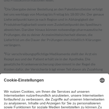
und Produktinformationen lesen.
3
Die Übergabe deiner Bestellung an den Paketdienstleister erfolgt
bei uns werktags von Montag bis Freitag bis 18:00 Uhr. Der genaue
Lieferzeitpunkt kann je nach Region und in Abhängigkeit der
Produktverfügbarkeit sowie vom Zustellzeitpunkt des Spediteurs
abweichen. Darüber hinaus können notwendige pharmazeutische
Prüfungen, die zu deiner Arzneimittelsicherheit dienen, die
Lieferfrist um die Dauer der Prüfungen einschließlich Klärungen
verlängern.
4
Für verschreibungspflichtige Medikamente stellt der Arzt ein
Rezept aus und der Patient erhält sie in der Apotheke. Die
gesetzliche Krankenversicherung übernimmt in der Regel die
Kosten dafür, der Versicherte trägt einen Teil davon als Zuzahlung
mit.
Grundsätzlich leisten Mitglieder Zuzahlungen in Höhe von zehn
Prozent des Abgabepreises,
mindestens
jedoch
fünf Euro
und
höchstens zehn Euro.
Es sind jedoch nie mehr als die tatsächlichen
Kosten der Leistung zu entrichten.
Diese Regeln gelten grundsätzlich auch für Online-Apotheken.
Bei Heilmitteln und häuslicher Krankenpflege beträgt die