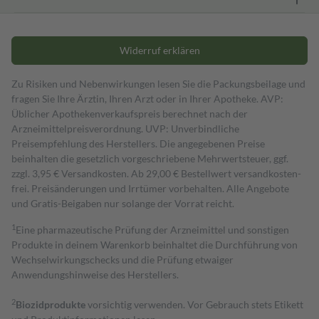
Widerruf erklären
Zu Risiken und Nebenwirkungen lesen Sie die Packungsbeilage und
fragen Sie Ihre Ärztin, Ihren Arzt oder in Ihrer Apotheke. AVP:
Üblicher Apothekenverkaufspreis berechnet nach der
Arzneimittelpreisverordnung. UVP: Unverbindliche
Preisempfehlung des Herstellers. Die angegebenen Preise
beinhalten die gesetzlich vorgeschriebene Mehrwertsteuer, ggf.
zzgl. 3,95 € Versandkosten. Ab 29,00 € Bestell­wert versand­kosten­
frei. Preisänderungen und Irrtümer vorbehalten. Alle Angebote
und Gratis-Beigaben nur solange der Vorrat reicht.
1
Eine pharmazeutische Prüfung der Arzneimittel und sonstigen
Produkte in deinem Warenkorb beinhaltet die Durchführung von
Wechselwirkungschecks und die Prüfung etwaiger
Anwendungshinweise des Herstellers.
2
Biozidprodukte
vorsichtig verwenden. Vor Gebrauch stets Etikett