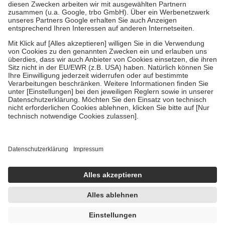
Zuzahlung zehn Prozent der Kosten sowie zehn Euro je
Verordnung.
Um das Engagement der Versicherten für ihre eigene Gesundheit zu
stärken und die besondere Stellung der Familie zu unterstützen,
fallen
keine Zuzahlungen
an bei:
• Kindern und Jugendlichen bis zum vollendeten 18. Lebensjahr
mit Ausnahme der Fahrkosten
• Untersuchungen zur Vorsorge und Früherkennung, die von der
GKV getragen werden
• empfohlenen Schutzimpfungen
• Harn- und Blutteststreifen
Wir nutzen Trusted Shops als unabhängigen Dienstleister für die
Einholung von Bewertungen. Trusted Shops hat Maßnahmen
getroffen, um sicherzustellen, dass es sich um echte Bewertungen
handelt. Mehr Informationen findest du hier:
https://help.etrusted.com/hc/de/articles/4419944605341
Einige Bilder und Inhalte wurden unter Zuhilfenahme künstlicher
Intelligenz erstellt.