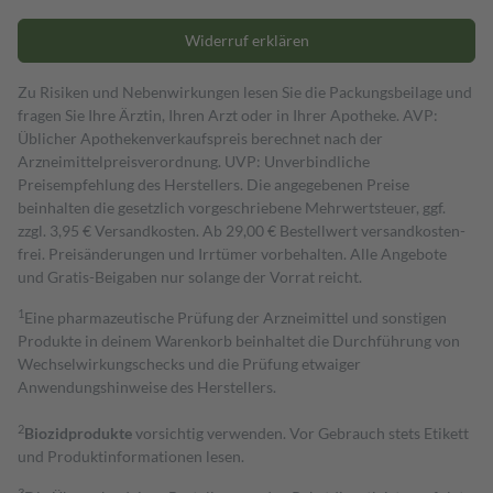
Widerruf erklären
Zu Risiken und Nebenwirkungen lesen Sie die Packungsbeilage und
fragen Sie Ihre Ärztin, Ihren Arzt oder in Ihrer Apotheke. AVP:
Üblicher Apothekenverkaufspreis berechnet nach der
Arzneimittelpreisverordnung. UVP: Unverbindliche
Preisempfehlung des Herstellers. Die angegebenen Preise
beinhalten die gesetzlich vorgeschriebene Mehrwertsteuer, ggf.
zzgl. 3,95 € Versandkosten. Ab 29,00 € Bestell­wert versand­kosten­
frei. Preisänderungen und Irrtümer vorbehalten. Alle Angebote
und Gratis-Beigaben nur solange der Vorrat reicht.
1
Eine pharmazeutische Prüfung der Arzneimittel und sonstigen
Produkte in deinem Warenkorb beinhaltet die Durchführung von
Wechselwirkungschecks und die Prüfung etwaiger
Anwendungshinweise des Herstellers.
2
Biozidprodukte
vorsichtig verwenden. Vor Gebrauch stets Etikett
und Produktinformationen lesen.
3