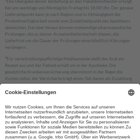
Die Übergabe deiner Bestellung an den Paketdienstleister erfolgt
bei uns werktags von Montag bis Freitag bis 18:00 Uhr. Der genaue
Lieferzeitpunkt kann je nach Region und in Abhängigkeit der
Produktverfügbarkeit sowie vom Zustellzeitpunkt des Spediteurs
abweichen. Darüber hinaus können notwendige pharmazeutische
Prüfungen, die zu deiner Arzneimittelsicherheit dienen, die
Lieferfrist um die Dauer der Prüfungen einschließlich Klärungen
verlängern.
4
Für verschreibungspflichtige Medikamente stellt der Arzt ein
Rezept aus und der Patient erhält sie in der Apotheke. Die
gesetzliche Krankenversicherung übernimmt in der Regel die
Kosten dafür, der Versicherte trägt einen Teil davon als Zuzahlung
mit.
Grundsätzlich leisten Mitglieder Zuzahlungen in Höhe von zehn
Prozent des Abgabepreises,
mindestens
jedoch
fünf Euro
und
höchstens zehn Euro.
Es sind jedoch nie mehr als die tatsächlichen
Kosten der Leistung zu entrichten.
Diese Regeln gelten grundsätzlich auch für Online-Apotheken.
Bei Heilmitteln und häuslicher Krankenpflege beträgt die
Zuzahlung zehn Prozent der Kosten sowie zehn Euro je
Verordnung.