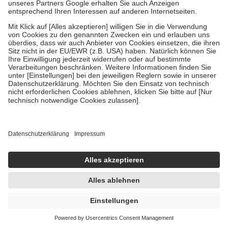
Um das Engagement der Versicherten für ihre eigene Gesundheit zu
stärken und die besondere Stellung der Familie zu unterstützen,
fallen
keine Zuzahlungen
an bei:
• Kindern und Jugendlichen bis zum vollendeten 18. Lebensjahr
mit Ausnahme der Fahrkosten
• Untersuchungen zur Vorsorge und Früherkennung, die von der
GKV getragen werden
• empfohlenen Schutzimpfungen
• Harn- und Blutteststreifen
Wir nutzen Trusted Shops als unabhängigen Dienstleister für die
Einholung von Bewertungen. Trusted Shops hat Maßnahmen
getroffen, um sicherzustellen, dass es sich um echte Bewertungen
handelt. Mehr Informationen findest du hier:
https://help.etrusted.com/hc/de/articles/4419944605341
Einige Bilder und Inhalte wurden unter Zuhilfenahme künstlicher
Intelligenz erstellt.