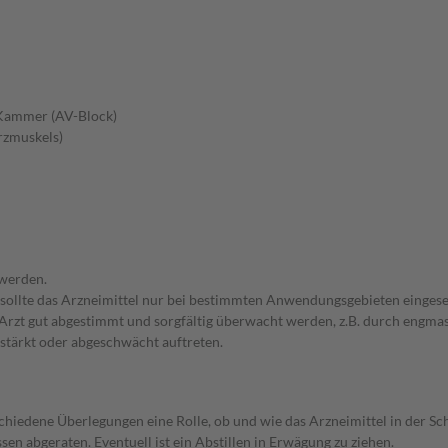
 Kammer (AV-Block)
rzmuskels)
 werden.
 sollte das Arzneimittel nur bei bestimmten Anwendungsgebieten eingeset
em Arzt gut abgestimmt und sorgfältig überwacht werden, z.B. durch en
stärkt oder abgeschwächt auftreten.
rschiedene Überlegungen eine Rolle, ob und wie das Arzneimittel in der
en abgeraten. Eventuell ist ein Abstillen in Erwägung zu ziehen.