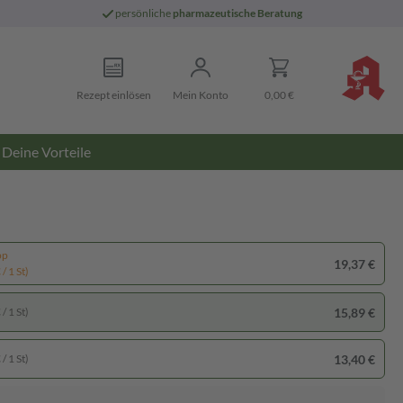
persönliche
pharmazeutische Beratung
Rezept einlösen
Mein Konto
0,00 €
Deine Vorteile
pp
19,37 €
/ 1 St)
15,89 €
/ 1 St)
13,40 €
/ 1 St)