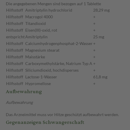
Die angegebenen Mengen sind bezogen auf 1 Tablette
Hilfsstoff
Amitriptylin hydrochlorid
28,29 mg
Hilfsstoff
Macrogol 4000
+
Hilfsstoff
Titandioxid
+
Hilfsstoff
Eisen(III)-oxid, rot
+
entspricht
Amitriptylin
25 mg
Hilfsstoff
Calciumhydrogenphosphat-2-Wasser
+
Hilfsstoff
Magnesium stearat
+
Hilfsstoff
Maisstärke
+
Hilfsstoff
Carboxymethylstärke, Natrium Typ A
+
Hilfsstoff
Siliciumdioxid, hochdisperses
+
Hilfsstoff
Lactose-1-Wasser
61,8 mg
Hilfsstoff
Hypromellose
+
Aufbewahrung
Aufbewahrung
Das Arzneimittel muss vor Hitze geschützt aufbewahrt werden.
Gegenanzeigen Schwangerschaft