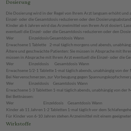
Dosierung
Die Dosierung wird in der Regel von Ihrem Arzt langsam erhöht und au
Einzel- oder die Gesamtdosis reduzieren oder den Dosierungsabstand 
Kinder ab 6 Jahren wird das Arzneimittel von Ihrem Arzt dosiert. La
eventuell die Einzel- oder die Gesamtdosis reduzieren oder den Dosi
Wer
Einzeldosis
Gesamtdosis
Wann
Erwachsene
1 Tablette
2-mal täglich
morgens und abends, unabhängi
Ältere und geschwächte Patienten: Sie müssen in Absprache mit Ihrem
müssen in Absprache mit Ihrem Arzt eventuell die Einzel- oder die 
Wer
Einzeldosis
Gesamtdosis
Wann
Erwachsene
1/2-1 Tablette
1-mal täglich
abends, unabhängig von der 
Bei Nervenschmerzen, zur Vorbeugung gegen Spannungskopfschmerze
Wer
Einzeldosis
Gesamtdosis
Wann
Erwachsene
1-3 Tabletten
1-mal täglich
abends, unabhängig von der M
Bei Bettnässen:
Wer
Einzeldosis
Gesamtdosis
Wann
Kinder ab 11 Jahren
1-2 Tabletten
1-mal täglich
vor dem Schlafengehen
Für Kinder von 6-10 Jahren stehen Arzneimittel mit einem geeignete
Wirkstoffe