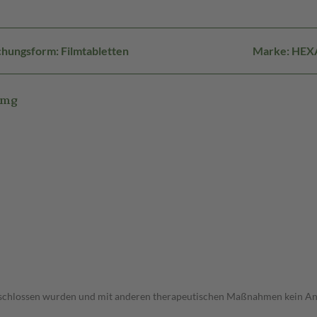
hungsform: Filmtabletten
Marke: HEX
5mg
schlossen wurden und mit anderen therapeutischen Maßnahmen kein Ans