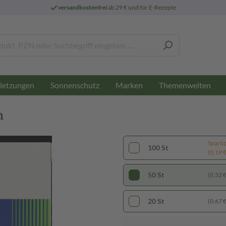
versandkostenfrei
ab 29 € und für E-Rezepte
letzungen
Sonnenschutz
Marken
Themenwelten
n
Sparti
100 St
(0,19 € 
50 St
(0,32 € 
20 St
(0,67 € 