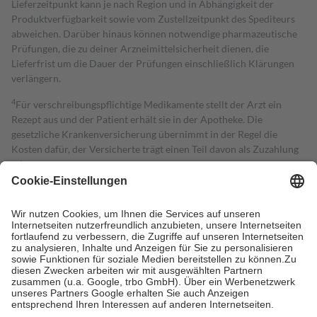
Lieferzeitpunkt kann je nach Region und in Abhängigkeit der
Produktverfügbarkeit sowie vom Zustellzeitpunkt des Spediteurs
abweichen. Darüber hinaus können notwendige pharmazeutische
Prüfungen, die zu deiner Arzneimittelsicherheit dienen, die
Lieferfrist um die Dauer der Prüfungen einschließlich Klärungen
verlängern.
4
Für verschreibungspflichtige Medikamente stellt der Arzt ein
Rezept aus und der Patient erhält sie in der Apotheke. Die
gesetzliche Krankenversicherung übernimmt in der Regel die
Kosten dafür, der Versicherte trägt einen Teil davon als Zuzahlung
mit.
Grundsätzlich leisten Mitglieder Zuzahlungen in Höhe von zehn
Prozent des Abgabepreises,
mindestens
jedoch
fünf Euro
und
höchstens zehn Euro.
Es sind jedoch nie mehr als die tatsächlichen
Kosten der Leistung zu entrichten.
Diese Regeln gelten grundsätzlich auch für Online-Apotheken.
Bei Heilmitteln und häuslicher Krankenpflege beträgt die
Zuzahlung zehn Prozent der Kosten sowie zehn Euro je
Verordnung.
Um das Engagement der Versicherten für ihre eigene Gesundheit zu
stärken und die besondere Stellung der Familie zu unterstützen,