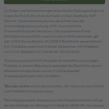
Zu Risiken und Nebenwirkungen lesen Sie die Packungsbeilage und
fragen Sie Ihre Ärztin, Ihren Arzt oder in Ihrer Apotheke. AVP:
Üblicher Apothekenverkaufspreis berechnet nach der
Arzneimittelpreisverordnung. UVP: Unverbindliche
Preisempfehlung des Herstellers. Die angegebenen Preise
beinhalten die gesetzlich vorgeschriebene Mehrwertsteuer, ggf.
zzgl. 3,95 € Versandkosten. Ab 29,00 € Bestell­wert versand­kosten­
frei. Preisänderungen und Irrtümer vorbehalten. Alle Angebote
und Gratis-Beigaben nur solange der Vorrat reicht.
1
Eine pharmazeutische Prüfung der Arzneimittel und sonstigen
Produkte in deinem Warenkorb beinhaltet die Durchführung von
Wechselwirkungschecks und die Prüfung etwaiger
Anwendungshinweise des Herstellers.
2
Biozidprodukte
vorsichtig verwenden. Vor Gebrauch stets Etikett
und Produktinformationen lesen.
3
Die Übergabe deiner Bestellung an den Paketdienstleister erfolgt
bei uns werktags von Montag bis Freitag bis 18:00 Uhr. Der genaue