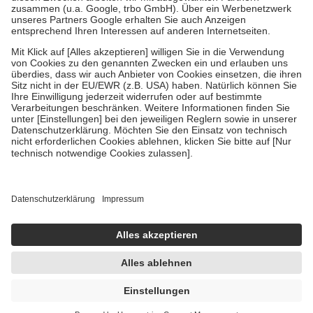
Verordnung.
Um das Engagement der Versicherten für ihre eigene Gesundheit zu
stärken und die besondere Stellung der Familie zu unterstützen,
fallen
keine Zuzahlungen
an bei:
• Kindern und Jugendlichen bis zum vollendeten 18. Lebensjahr
mit Ausnahme der Fahrkosten
• Untersuchungen zur Vorsorge und Früherkennung, die von der
GKV getragen werden
• empfohlenen Schutzimpfungen
• Harn- und Blutteststreifen
Wir nutzen Trusted Shops als unabhängigen Dienstleister für die
Einholung von Bewertungen. Trusted Shops hat Maßnahmen
getroffen, um sicherzustellen, dass es sich um echte Bewertungen
handelt. Mehr Informationen findest du hier:
https://help.etrusted.com/hc/de/articles/4419944605341
Einige Bilder und Inhalte wurden unter Zuhilfenahme künstlicher
Intelligenz erstellt.