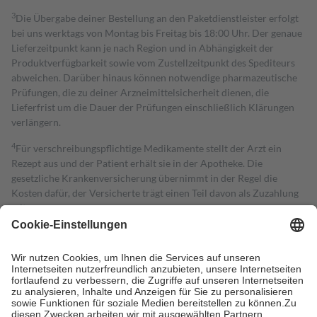
3
Die Übergabe deiner Bestellung an den Paketdienstleister erfolgt
bei uns werktags von Montag bis Freitag bis 18:00 Uhr. Der genaue
Lieferzeitpunkt kann je nach Region und in Abhängigkeit der
Produktverfügbarkeit sowie vom Zustellzeitpunkt des Spediteurs
abweichen. Darüber hinaus können notwendige pharmazeutische
Prüfungen, die zu deiner Arzneimittelsicherheit dienen, die
Lieferfrist um die Dauer der Prüfungen einschließlich Klärungen
verlängern.
4
Für verschreibungspflichtige Medikamente stellt der Arzt ein
Rezept aus und der Patient erhält sie in der Apotheke. Die
gesetzliche Krankenversicherung übernimmt in der Regel die
Kosten dafür, der Versicherte trägt einen Teil davon als Zuzahlung
mit.
Grundsätzlich leisten Mitglieder Zuzahlungen in Höhe von zehn
Prozent des Abgabepreises,
mindestens
jedoch
fünf Euro
und
höchstens zehn Euro.
Es sind jedoch nie mehr als die tatsächlichen
Kosten der Leistung zu entrichten.
Diese Regeln gelten grundsätzlich auch für Online-Apotheken.
Bei Heilmitteln und häuslicher Krankenpflege beträgt die
Zuzahlung zehn Prozent der Kosten sowie zehn Euro je