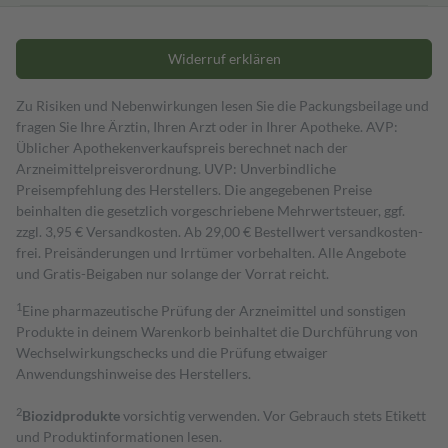
Widerruf erklären
Zu Risiken und Nebenwirkungen lesen Sie die Packungsbeilage und
fragen Sie Ihre Ärztin, Ihren Arzt oder in Ihrer Apotheke. AVP:
Üblicher Apothekenverkaufspreis berechnet nach der
Arzneimittelpreisverordnung. UVP: Unverbindliche
Preisempfehlung des Herstellers. Die angegebenen Preise
beinhalten die gesetzlich vorgeschriebene Mehrwertsteuer, ggf.
zzgl. 3,95 € Versandkosten. Ab 29,00 € Bestell­wert versand­kosten­
frei. Preisänderungen und Irrtümer vorbehalten. Alle Angebote
und Gratis-Beigaben nur solange der Vorrat reicht.
1
Eine pharmazeutische Prüfung der Arzneimittel und sonstigen
Produkte in deinem Warenkorb beinhaltet die Durchführung von
Wechselwirkungschecks und die Prüfung etwaiger
Anwendungshinweise des Herstellers.
2
Biozidprodukte
vorsichtig verwenden. Vor Gebrauch stets Etikett
und Produktinformationen lesen.