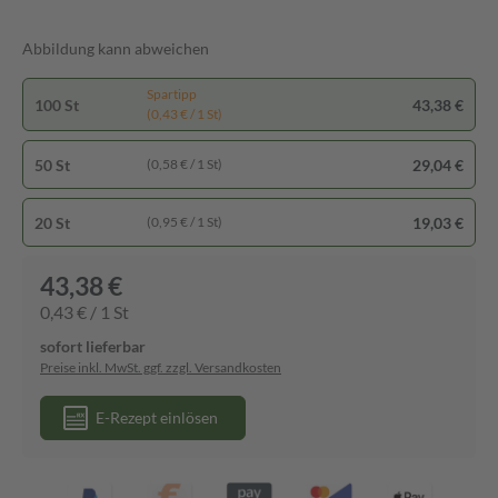
Abbildung kann abweichen
Spartipp
100 St
43,38 €
(0,43 € / 1 St)
50 St
29,04 €
(0,58 € / 1 St)
20 St
19,03 €
(0,95 € / 1 St)
43,38 €
0,43 € / 1 St
sofort lieferbar
Preise inkl. MwSt. ggf. zzgl. Versandkosten
E-Rezept einlösen