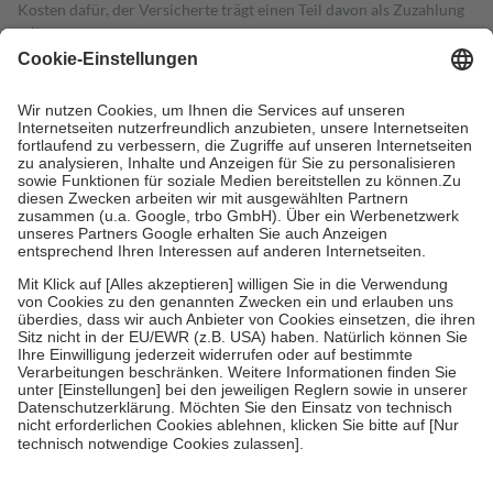
Kosten dafür, der Versicherte trägt einen Teil davon als Zuzahlung
mit.
Grundsätzlich leisten Mitglieder Zuzahlungen in Höhe von zehn
Prozent des Abgabepreises,
mindestens
jedoch
fünf Euro
und
höchstens zehn Euro.
Es sind jedoch nie mehr als die tatsächlichen
Kosten der Leistung zu entrichten.
Diese Regeln gelten grundsätzlich auch für Online-Apotheken.
Bei Heilmitteln und häuslicher Krankenpflege beträgt die
Zuzahlung zehn Prozent der Kosten sowie zehn Euro je
Verordnung.
Um das Engagement der Versicherten für ihre eigene Gesundheit zu
stärken und die besondere Stellung der Familie zu unterstützen,
fallen
keine Zuzahlungen
an bei:
• Kindern und Jugendlichen bis zum vollendeten 18. Lebensjahr
mit Ausnahme der Fahrkosten
• Untersuchungen zur Vorsorge und Früherkennung, die von der
GKV getragen werden
• empfohlenen Schutzimpfungen
• Harn- und Blutteststreifen
Wir nutzen Trusted Shops als unabhängigen Dienstleister für die
Einholung von Bewertungen. Trusted Shops hat Maßnahmen