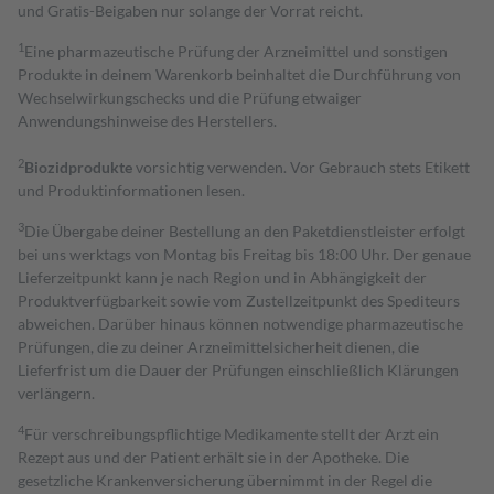
und Gratis-Beigaben nur solange der Vorrat reicht.
1
Eine pharmazeutische Prüfung der Arzneimittel und sonstigen
Produkte in deinem Warenkorb beinhaltet die Durchführung von
Wechselwirkungschecks und die Prüfung etwaiger
Anwendungshinweise des Herstellers.
2
Biozidprodukte
vorsichtig verwenden. Vor Gebrauch stets Etikett
und Produktinformationen lesen.
3
Die Übergabe deiner Bestellung an den Paketdienstleister erfolgt
bei uns werktags von Montag bis Freitag bis 18:00 Uhr. Der genaue
Lieferzeitpunkt kann je nach Region und in Abhängigkeit der
Produktverfügbarkeit sowie vom Zustellzeitpunkt des Spediteurs
abweichen. Darüber hinaus können notwendige pharmazeutische
Prüfungen, die zu deiner Arzneimittelsicherheit dienen, die
Lieferfrist um die Dauer der Prüfungen einschließlich Klärungen
verlängern.
4
Für verschreibungspflichtige Medikamente stellt der Arzt ein
Rezept aus und der Patient erhält sie in der Apotheke. Die
gesetzliche Krankenversicherung übernimmt in der Regel die