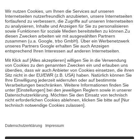
Prozent des Abgabepreises,
mindestens
jedoch
fünf Euro
und
höchstens zehn Euro.
Es sind jedoch nie mehr als die tatsächlichen
Kosten der Leistung zu entrichten.
Diese Regeln gelten grundsätzlich auch für Online-Apotheken.
Bei Heilmitteln und häuslicher Krankenpflege beträgt die
Zuzahlung zehn Prozent der Kosten sowie zehn Euro je
Verordnung.
Um das Engagement der Versicherten für ihre eigene Gesundheit zu
stärken und die besondere Stellung der Familie zu unterstützen,
fallen
keine Zuzahlungen
an bei:
• Kindern und Jugendlichen bis zum vollendeten 18. Lebensjahr
mit Ausnahme der Fahrkosten
• Untersuchungen zur Vorsorge und Früherkennung, die von der
GKV getragen werden
• empfohlenen Schutzimpfungen
• Harn- und Blutteststreifen
Wir nutzen Trusted Shops als unabhängigen Dienstleister für die
Einholung von Bewertungen. Trusted Shops hat Maßnahmen
getroffen, um sicherzustellen, dass es sich um echte Bewertungen
handelt. Mehr Informationen findest du hier:
https://help.etrusted.com/hc/de/articles/4419944605341