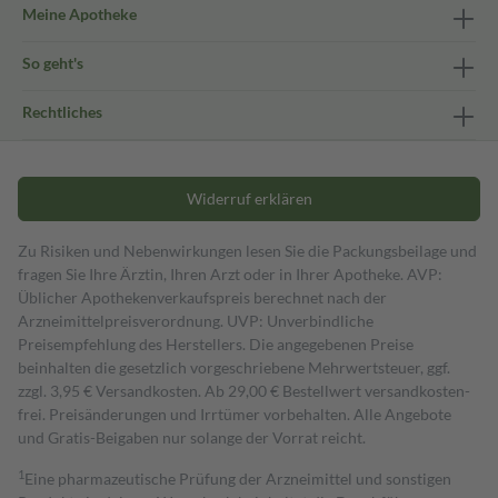
Meine Apotheke
So geht's
Rechtliches
Widerruf erklären
Zu Risiken und Nebenwirkungen lesen Sie die Packungsbeilage und
fragen Sie Ihre Ärztin, Ihren Arzt oder in Ihrer Apotheke. AVP:
Üblicher Apothekenverkaufspreis berechnet nach der
Arzneimittelpreisverordnung. UVP: Unverbindliche
Preisempfehlung des Herstellers. Die angegebenen Preise
beinhalten die gesetzlich vorgeschriebene Mehrwertsteuer, ggf.
zzgl. 3,95 € Versandkosten. Ab 29,00 € Bestell­wert versand­kosten­
frei. Preisänderungen und Irrtümer vorbehalten. Alle Angebote
und Gratis-Beigaben nur solange der Vorrat reicht.
1
Eine pharmazeutische Prüfung der Arzneimittel und sonstigen