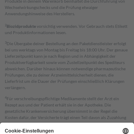
Produkte in deinem Warenkorb beinhaltet die Durchführung von
Wechselwirkungschecks und die Prüfung etwaiger
Anwendungshinweise des Herstellers.
2
Biozidprodukte
vorsichtig verwenden. Vor Gebrauch stets Etikett
und Produktinformationen lesen.
3
Die Übergabe deiner Bestellung an den Paketdienstleister erfolgt
bei uns werktags von Montag bis Freitag bis 18:00 Uhr. Der genaue
Lieferzeitpunkt kann je nach Region und in Abhängigkeit der
Produktverfügbarkeit sowie vom Zustellzeitpunkt des Spediteurs
abweichen. Darüber hinaus können notwendige pharmazeutische
Prüfungen, die zu deiner Arzneimittelsicherheit dienen, die
Lieferfrist um die Dauer der Prüfungen einschließlich Klärungen
verlängern.
4
Für verschreibungspflichtige Medikamente stellt der Arzt ein
Rezept aus und der Patient erhält sie in der Apotheke. Die
gesetzliche Krankenversicherung übernimmt in der Regel die
Kosten dafür, der Versicherte trägt einen Teil davon als Zuzahlung
mit.
Grundsätzlich leisten Mitglieder Zuzahlungen in Höhe von zehn