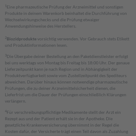
1
Eine pharmazeutische Prüfung der Arzneimittel und sonstigen
Produkte in deinem Warenkorb beinhaltet die Durchführung von
Wechselwirkungschecks und die Prüfung etwaiger
Anwendungshinweise des Herstellers.
2
Biozidprodukte
vorsichtig verwenden. Vor Gebrauch stets Etikett
und Produktinformationen lesen.
3
Die Übergabe deiner Bestellung an den Paketdienstleister erfolgt
bei uns werktags von Montag bis Freitag bis 18:00 Uhr. Der genaue
Lieferzeitpunkt kann je nach Region und in Abhängigkeit der
Produktverfügbarkeit sowie vom Zustellzeitpunkt des Spediteurs
abweichen. Darüber hinaus können notwendige pharmazeutische
Prüfungen, die zu deiner Arzneimittelsicherheit dienen, die
Lieferfrist um die Dauer der Prüfungen einschließlich Klärungen
verlängern.
4
Für verschreibungspflichtige Medikamente stellt der Arzt ein
Rezept aus und der Patient erhält sie in der Apotheke. Die
gesetzliche Krankenversicherung übernimmt in der Regel die
Kosten dafür, der Versicherte trägt einen Teil davon als Zuzahlung