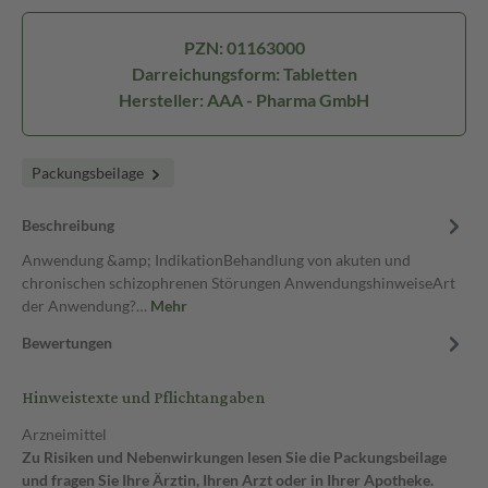
PZN: 01163000
Darreichungsform: Tabletten
Hersteller: AAA - Pharma GmbH
Packungsbeilage
Beschreibung
Anwendung &amp; IndikationBehandlung von akuten und
chronischen schizophrenen Störungen AnwendungshinweiseArt
der Anwendung?…
Mehr
Bewertungen
Hinweistexte und Pflichtangaben
Arzneimittel
Zu Risiken und Nebenwirkungen lesen Sie die Packungsbeilage
und fragen Sie Ihre Ärztin, Ihren Arzt oder in Ihrer Apotheke.