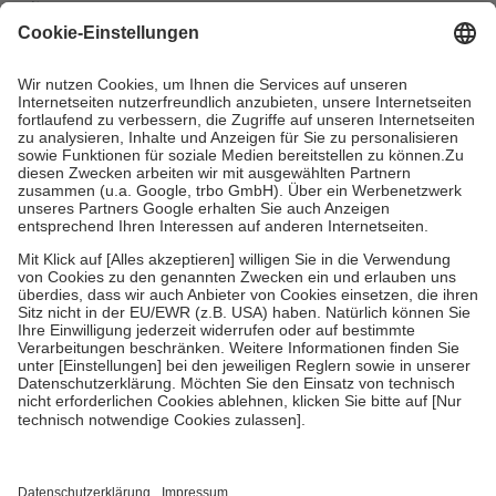
mit.
Grundsätzlich leisten Mitglieder Zuzahlungen in Höhe von zehn
Prozent des Abgabepreises,
mindestens
jedoch
fünf Euro
und
höchstens zehn Euro.
Es sind jedoch nie mehr als die tatsächlichen
Kosten der Leistung zu entrichten.
Diese Regeln gelten grundsätzlich auch für Online-Apotheken.
Bei Heilmitteln und häuslicher Krankenpflege beträgt die
Zuzahlung zehn Prozent der Kosten sowie zehn Euro je
Verordnung.
Um das Engagement der Versicherten für ihre eigene Gesundheit zu
stärken und die besondere Stellung der Familie zu unterstützen,
fallen
keine Zuzahlungen
an bei:
• Kindern und Jugendlichen bis zum vollendeten 18. Lebensjahr
mit Ausnahme der Fahrkosten
• Untersuchungen zur Vorsorge und Früherkennung, die von der
GKV getragen werden
• empfohlenen Schutzimpfungen
• Harn- und Blutteststreifen
Wir nutzen Trusted Shops als unabhängigen Dienstleister für die
Einholung von Bewertungen. Trusted Shops hat Maßnahmen
getroffen, um sicherzustellen, dass es sich um echte Bewertungen