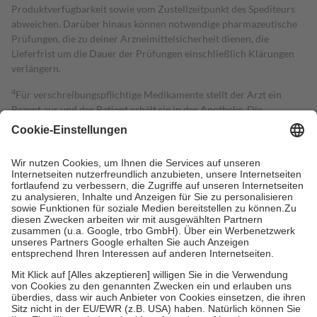
Produktverfügbarkeit sowie vom Zustellzeitpunkt des Spediteurs
abweichen. Darüber hinaus können notwendige pharmazeutische
Prüfungen, die zu deiner Arzneimittelsicherheit dienen, die
Lieferfrist um die Dauer der Prüfungen einschließlich Klärungen
verlängern.
4
Für verschreibungspflichtige Medikamente stellt der Arzt ein
Rezept aus und der Patient erhält sie in der Apotheke. Die
gesetzliche Krankenversicherung übernimmt in der Regel die
Kosten dafür, der Versicherte trägt einen Teil davon als Zuzahlung
mit.
Grundsätzlich leisten Mitglieder Zuzahlungen in Höhe von zehn
Prozent des Abgabepreises,
mindestens
jedoch
fünf Euro
und
höchstens zehn Euro.
Es sind jedoch nie mehr als die tatsächlichen
Kosten der Leistung zu entrichten.
Diese Regeln gelten grundsätzlich auch für Online-Apotheken.
Bei Heilmitteln und häuslicher Krankenpflege beträgt die
Zuzahlung zehn Prozent der Kosten sowie zehn Euro je
Verordnung.
Um das Engagement der Versicherten für ihre eigene Gesundheit zu
stärken und die besondere Stellung der Familie zu unterstützen,