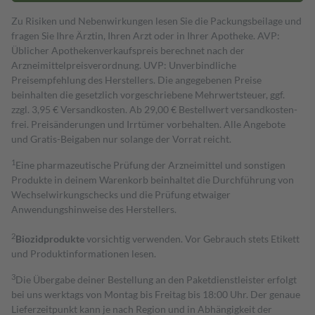
Zu Risiken und Nebenwirkungen lesen Sie die Packungsbeilage und
fragen Sie Ihre Ärztin, Ihren Arzt oder in Ihrer Apotheke. AVP:
Üblicher Apothekenverkaufspreis berechnet nach der
Arzneimittelpreisverordnung. UVP: Unverbindliche
Preisempfehlung des Herstellers. Die angegebenen Preise
beinhalten die gesetzlich vorgeschriebene Mehrwertsteuer, ggf.
zzgl. 3,95 € Versandkosten. Ab 29,00 € Bestell­wert versand­kosten­
frei. Preisänderungen und Irrtümer vorbehalten. Alle Angebote
und Gratis-Beigaben nur solange der Vorrat reicht.
1
Eine pharmazeutische Prüfung der Arzneimittel und sonstigen
Produkte in deinem Warenkorb beinhaltet die Durchführung von
Wechselwirkungschecks und die Prüfung etwaiger
Anwendungshinweise des Herstellers.
2
Biozidprodukte
vorsichtig verwenden. Vor Gebrauch stets Etikett
und Produktinformationen lesen.
3
Die Übergabe deiner Bestellung an den Paketdienstleister erfolgt
bei uns werktags von Montag bis Freitag bis 18:00 Uhr. Der genaue
Lieferzeitpunkt kann je nach Region und in Abhängigkeit der