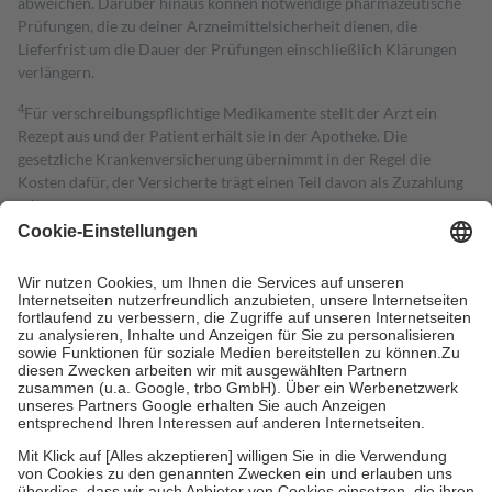
abweichen. Darüber hinaus können notwendige pharmazeutische
Prüfungen, die zu deiner Arzneimittelsicherheit dienen, die
Lieferfrist um die Dauer der Prüfungen einschließlich Klärungen
verlängern.
4
Für verschreibungspflichtige Medikamente stellt der Arzt ein
Rezept aus und der Patient erhält sie in der Apotheke. Die
gesetzliche Krankenversicherung übernimmt in der Regel die
Kosten dafür, der Versicherte trägt einen Teil davon als Zuzahlung
mit.
Grundsätzlich leisten Mitglieder Zuzahlungen in Höhe von zehn
Prozent des Abgabepreises,
mindestens
jedoch
fünf Euro
und
höchstens zehn Euro.
Es sind jedoch nie mehr als die tatsächlichen
Kosten der Leistung zu entrichten.
Diese Regeln gelten grundsätzlich auch für Online-Apotheken.
Bei Heilmitteln und häuslicher Krankenpflege beträgt die
Zuzahlung zehn Prozent der Kosten sowie zehn Euro je
Verordnung.
Um das Engagement der Versicherten für ihre eigene Gesundheit zu
stärken und die besondere Stellung der Familie zu unterstützen,
fallen
keine Zuzahlungen
an bei:
• Kindern und Jugendlichen bis zum vollendeten 18. Lebensjahr