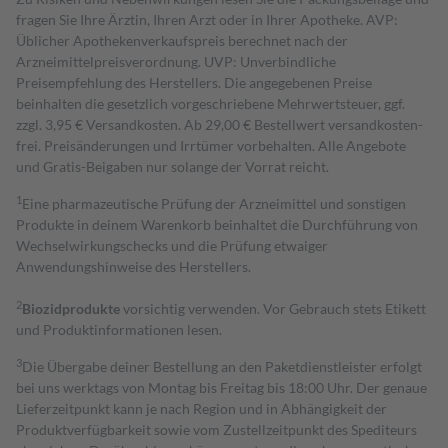
fragen Sie Ihre Ärztin, Ihren Arzt oder in Ihrer Apotheke. AVP:
Üblicher Apothekenverkaufspreis berechnet nach der
Arzneimittelpreisverordnung. UVP: Unverbindliche
Preisempfehlung des Herstellers. Die angegebenen Preise
beinhalten die gesetzlich vorgeschriebene Mehrwertsteuer, ggf.
zzgl. 3,95 € Versandkosten. Ab 29,00 € Bestell­wert versand­kosten­
frei. Preisänderungen und Irrtümer vorbehalten. Alle Angebote
und Gratis-Beigaben nur solange der Vorrat reicht.
1
Eine pharmazeutische Prüfung der Arzneimittel und sonstigen
Produkte in deinem Warenkorb beinhaltet die Durchführung von
Wechselwirkungschecks und die Prüfung etwaiger
Anwendungshinweise des Herstellers.
2
Biozidprodukte
vorsichtig verwenden. Vor Gebrauch stets Etikett
und Produktinformationen lesen.
3
Die Übergabe deiner Bestellung an den Paketdienstleister erfolgt
bei uns werktags von Montag bis Freitag bis 18:00 Uhr. Der genaue
Lieferzeitpunkt kann je nach Region und in Abhängigkeit der
Produktverfügbarkeit sowie vom Zustellzeitpunkt des Spediteurs