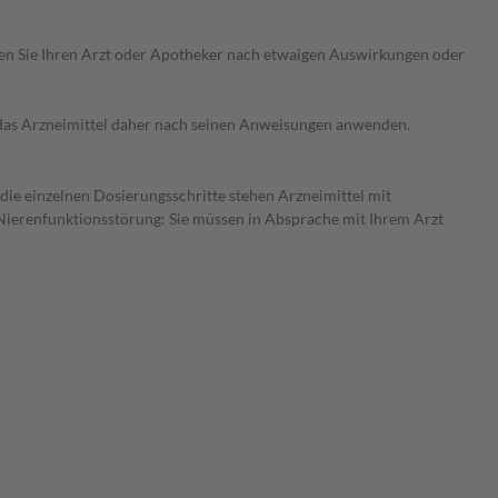
ragen Sie Ihren Arzt oder Apotheker nach etwaigen Auswirkungen oder
e das Arzneimittel daher nach seinen Anweisungen anwenden.
 die einzelnen Dosierungsschritte stehen Arzneimittel mit
 Nierenfunktionsstörung: Sie müssen in Absprache mit Ihrem Arzt