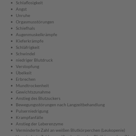
Schlaflosigkeit
Angst
Unruhe
Orgasmusstörungen
Schiefhals
Augenmuskelkrämpfe
Kieferkrämpfe
Schläfrigkeit
Schwindel
niedriger Blutdruck
Verstopfung
Übelkeit
Erbrechen
Mundtrockenheit
Gewichtszunahme
Anstieg des Blutzuckers
Bewegungsstörungen nach Langzeitbehandlung
Pulserniedrigung
Krampfanfälle
Anstieg der Leberenzyme
Verminderte Zahl an weißen Blutkörperchen (Leukopenie)