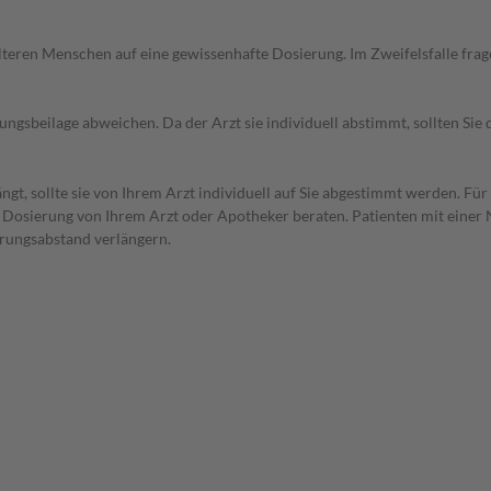
d älteren Menschen auf eine gewissenhafte Dosierung. Im Zweifelsfalle f
gsbeilage abweichen. Da der Arzt sie individuell abstimmt, sollten Si
t, sollte sie von Ihrem Arzt individuell auf Sie abgestimmt werden. Für
r Dosierung von Ihrem Arzt oder Apotheker beraten. Patienten mit einer
erungsabstand verlängern.