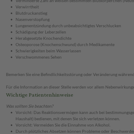
Verminderte Zahl an weißen bestimmten Blutkörperchen (Neut
Verwirrtheit
Blutdruckanstieg
Nasenverstopfung
Lungenentzündung durch unbeabsichtigtes Verschlucken
Schädigung der Leberzellen
Herabgesetzte Knochendichte
Osteoporose (Knochenschwund) durch Medikamente
Schwierigkeiten beim Wasserlassen
Verschwommenes Sehen
Bemerken Sie eine Befindlichkeitsstörung oder Veränderung während 
Für die Information an dieser Stelle werden vor allem Nebenwirkunge
Wichtige Patientenhinweise
Was sollten Sie beachten?
Vorsicht: Das Reaktionsvermögen kann auch bei bestimmungsgem
Haushalt) bedienen, mit denen Sie sich verletzen können.
Vorsicht: Vermeiden Sie die Einnahme von Alkohol.
Durch plötzliches Absetzen können Probleme oder Beschwerden a