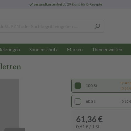
versandkostenfrei
ab 29 € und für E-Rezepte
letzungen
Sonnenschutz
Marken
Themenwelten
letten
Sparti
100 St
(0,61 € 
60 St
(0,65 € 
61,36 €
0,61 € / 1 St