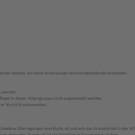
ewendet werden, die keine zuverlässige Verhütungsmethode anwenden.
t werden.
r Regel in dieser Altersgruppe nicht angewendet werden.
erer Vorsicht anzuwenden.
rschiedene Überlegungen eine Rolle, ob und wie das Arzneimittel in der
en abgeraten. Eventuell ist ein Abstillen in Erwägung zu ziehen.