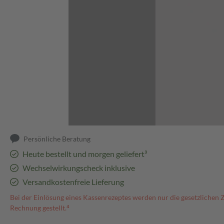
Abbildung kann abweichen
Persönliche Beratung
Heute bestellt und morgen geliefert³
Wechselwirkungscheck inklusive
Versandkostenfreie Lieferung
Bei der Einlösung eines Kassenrezeptes werden nur die gesetzlichen 
Rechnung gestellt.⁴