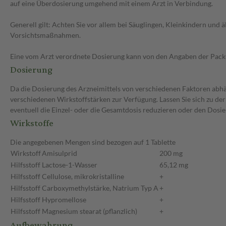
auf eine Überdosierung umgehend mit einem Arzt in Verbindung.
Generell gilt: Achten Sie vor allem bei Säuglingen, Kleinkindern un
Vorsichtsmaßnahmen.
Eine vom Arzt verordnete Dosierung kann von den Angaben der Packun
Dosierung
Da die Dosierung des Arzneimittels von verschiedenen Faktoren abhäng
verschiedenen Wirkstoffstärken zur Verfügung. Lassen Sie sich zu de
eventuell die Einzel- oder die Gesamtdosis reduzieren oder den Dosi
Wirkstoffe
Die angegebenen Mengen sind bezogen auf 1 Tablette
Wirkstoff
Amisulprid
200 mg
Hilfsstoff
Lactose-1-Wasser
65,12 mg
Hilfsstoff
Cellulose, mikrokristalline
+
Hilfsstoff
Carboxymethylstärke, Natrium Typ A
+
Hilfsstoff
Hypromellose
+
Hilfsstoff
Magnesium stearat (pflanzlich)
+
Aufbewahrung