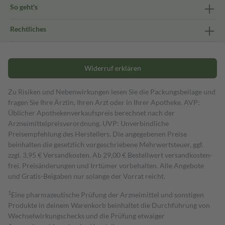
So geht's
Rechtliches
Widerruf erklären
Zu Risiken und Nebenwirkungen lesen Sie die Packungsbeilage und
fragen Sie Ihre Ärztin, Ihren Arzt oder in Ihrer Apotheke. AVP:
Üblicher Apothekenverkaufspreis berechnet nach der
Arzneimittelpreisverordnung. UVP: Unverbindliche
Preisempfehlung des Herstellers. Die angegebenen Preise
beinhalten die gesetzlich vorgeschriebene Mehrwertsteuer, ggf.
zzgl. 3,95 € Versandkosten. Ab 29,00 € Bestell­wert versand­kosten­
frei. Preisänderungen und Irrtümer vorbehalten. Alle Angebote
und Gratis-Beigaben nur solange der Vorrat reicht.
1
Eine pharmazeutische Prüfung der Arzneimittel und sonstigen
Produkte in deinem Warenkorb beinhaltet die Durchführung von
Wechselwirkungschecks und die Prüfung etwaiger