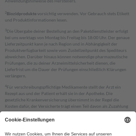
Anwendungshinweise des Herstellers.
2
Biozidprodukte
vorsichtig verwenden. Vor Gebrauch stets Etikett
und Produktinformationen lesen.
3
Die Übergabe deiner Bestellung an den Paketdienstleister erfolgt
bei uns werktags von Montag bis Freitag bis 18:00 Uhr. Der genaue
Lieferzeitpunkt kann je nach Region und in Abhängigkeit der
Produktverfügbarkeit sowie vom Zustellzeitpunkt des Spediteurs
abweichen. Darüber hinaus können notwendige pharmazeutische
Prüfungen, die zu deiner Arzneimittelsicherheit dienen, die
Lieferfrist um die Dauer der Prüfungen einschließlich Klärungen
verlängern.
4
Für verschreibungspflichtige Medikamente stellt der Arzt ein
Rezept aus und der Patient erhält sie in der Apotheke. Die
gesetzliche Krankenversicherung übernimmt in der Regel die
Kosten dafür, der Versicherte trägt einen Teil davon als Zuzahlung
mit.
Grundsätzlich leisten Mitglieder Zuzahlungen in Höhe von zehn
Prozent des Abgabepreises,
mindestens
jedoch
fünf Euro
und
höchstens zehn Euro.
Es sind jedoch nie mehr als die tatsächlichen