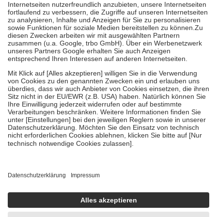
Kosten der Leistung zu entrichten.
Diese Regeln gelten grundsätzlich auch für Online-Apotheken.
Bei Heilmitteln und häuslicher Krankenpflege beträgt die
Zuzahlung zehn Prozent der Kosten sowie zehn Euro je
Verordnung.
Um das Engagement der Versicherten für ihre eigene Gesundheit zu
stärken und die besondere Stellung der Familie zu unterstützen,
fallen
keine Zuzahlungen
an bei:
• Kindern und Jugendlichen bis zum vollendeten 18. Lebensjahr
mit Ausnahme der Fahrkosten
• Untersuchungen zur Vorsorge und Früherkennung, die von der
GKV getragen werden
• empfohlenen Schutzimpfungen
• Harn- und Blutteststreifen
Wir nutzen Trusted Shops als unabhängigen Dienstleister für die
Einholung von Bewertungen. Trusted Shops hat Maßnahmen
getroffen, um sicherzustellen, dass es sich um echte Bewertungen
handelt. Mehr Informationen findest du hier:
https://help.etrusted.com/hc/de/articles/4419944605341
Einige Bilder und Inhalte wurden unter Zuhilfenahme künstlicher