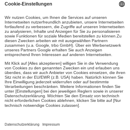
Grundsätzlich leisten Mitglieder Zuzahlungen in Höhe von zehn
Prozent des Abgabepreises,
mindestens
jedoch
fünf Euro
und
höchstens zehn Euro.
Es sind jedoch nie mehr als die tatsächlichen
Kosten der Leistung zu entrichten.
Diese Regeln gelten grundsätzlich auch für Online-Apotheken.
Bei Heilmitteln und häuslicher Krankenpflege beträgt die
Zuzahlung zehn Prozent der Kosten sowie zehn Euro je
Verordnung.
Um das Engagement der Versicherten für ihre eigene Gesundheit zu
stärken und die besondere Stellung der Familie zu unterstützen,
fallen
keine Zuzahlungen
an bei:
• Kindern und Jugendlichen bis zum vollendeten 18. Lebensjahr
mit Ausnahme der Fahrkosten
• Untersuchungen zur Vorsorge und Früherkennung, die von der
GKV getragen werden
• empfohlenen Schutzimpfungen
• Harn- und Blutteststreifen
Wir nutzen Trusted Shops als unabhängigen Dienstleister für die
Einholung von Bewertungen. Trusted Shops hat Maßnahmen
getroffen, um sicherzustellen, dass es sich um echte Bewertungen
handelt. Mehr Informationen findest du hier: