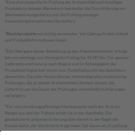
1
Eine pharmazeutische Prüfung der Arzneimittel und sonstigen
Produkte in deinem Warenkorb beinhaltet die Durchführung von
Wechselwirkungschecks und die Prüfung etwaiger
Anwendungshinweise des Herstellers.
2
Biozidprodukte
vorsichtig verwenden. Vor Gebrauch stets Etikett
und Produktinformationen lesen.
3
Die Übergabe deiner Bestellung an den Paketdienstleister erfolgt
bei uns werktags von Montag bis Freitag bis 18:00 Uhr. Der genaue
Lieferzeitpunkt kann je nach Region und in Abhängigkeit der
Produktverfügbarkeit sowie vom Zustellzeitpunkt des Spediteurs
abweichen. Darüber hinaus können notwendige pharmazeutische
Prüfungen, die zu deiner Arzneimittelsicherheit dienen, die
Lieferfrist um die Dauer der Prüfungen einschließlich Klärungen
verlängern.
4
Für verschreibungspflichtige Medikamente stellt der Arzt ein
Rezept aus und der Patient erhält sie in der Apotheke. Die
gesetzliche Krankenversicherung übernimmt in der Regel die
Kosten dafür, der Versicherte trägt einen Teil davon als Zuzahlung
mit.