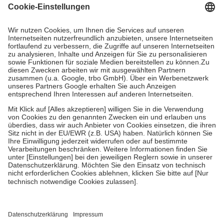
Grundsätzlich leisten Mitglieder Zuzahlungen in Höhe von zehn
Prozent des Abgabepreises,
mindestens
jedoch
fünf Euro
und
höchstens zehn Euro.
Es sind jedoch nie mehr als die tatsächlichen
Kosten der Leistung zu entrichten.
Diese Regeln gelten grundsätzlich auch für Online-Apotheken.
Bei Heilmitteln und häuslicher Krankenpflege beträgt die
Zuzahlung zehn Prozent der Kosten sowie zehn Euro je
Verordnung.
Um das Engagement der Versicherten für ihre eigene Gesundheit zu
stärken und die besondere Stellung der Familie zu unterstützen,
fallen
keine Zuzahlungen
an bei:
• Kindern und Jugendlichen bis zum vollendeten 18. Lebensjahr
mit Ausnahme der Fahrkosten
• Untersuchungen zur Vorsorge und Früherkennung, die von der
GKV getragen werden
• empfohlenen Schutzimpfungen
• Harn- und Blutteststreifen
Wir nutzen Trusted Shops als unabhängigen Dienstleister für die
Einholung von Bewertungen. Trusted Shops hat Maßnahmen
getroffen, um sicherzustellen, dass es sich um echte Bewertungen
handelt. Mehr Informationen findest du hier: