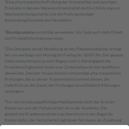
1
Eine pharmazeutische Prüfung der Arzneimittel und sonstigen
Produkte in deinem Warenkorb beinhaltet die Durchführung von
Wechselwirkungschecks und die Prüfung etwaiger
Anwendungshinweise des Herstellers.
2
Biozidprodukte
vorsichtig verwenden. Vor Gebrauch stets Etikett
und Produktinformationen lesen.
3
Die Übergabe deiner Bestellung an den Paketdienstleister erfolgt
bei uns werktags von Montag bis Freitag bis 18:00 Uhr. Der genaue
Lieferzeitpunkt kann je nach Region und in Abhängigkeit der
Produktverfügbarkeit sowie vom Zustellzeitpunkt des Spediteurs
abweichen. Darüber hinaus können notwendige pharmazeutische
Prüfungen, die zu deiner Arzneimittelsicherheit dienen, die
Lieferfrist um die Dauer der Prüfungen einschließlich Klärungen
verlängern.
4
Für verschreibungspflichtige Medikamente stellt der Arzt ein
Rezept aus und der Patient erhält sie in der Apotheke. Die
gesetzliche Krankenversicherung übernimmt in der Regel die
Kosten dafür, der Versicherte trägt einen Teil davon als Zuzahlung
mit.