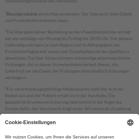
Anwendungshinweise des Herstellers.
2
Biozidprodukte
vorsichtig verwenden. Vor Gebrauch stets Etikett
und Produktinformationen lesen.
3
Die Übergabe deiner Bestellung an den Paketdienstleister erfolgt
bei uns werktags von Montag bis Freitag bis 18:00 Uhr. Der genaue
Lieferzeitpunkt kann je nach Region und in Abhängigkeit der
Produktverfügbarkeit sowie vom Zustellzeitpunkt des Spediteurs
abweichen. Darüber hinaus können notwendige pharmazeutische
Prüfungen, die zu deiner Arzneimittelsicherheit dienen, die
Lieferfrist um die Dauer der Prüfungen einschließlich Klärungen
verlängern.
4
Für verschreibungspflichtige Medikamente stellt der Arzt ein
Rezept aus und der Patient erhält sie in der Apotheke. Die
gesetzliche Krankenversicherung übernimmt in der Regel die
Kosten dafür, der Versicherte trägt einen Teil davon als Zuzahlung
mit.
Grundsätzlich leisten Mitglieder Zuzahlungen in Höhe von zehn
Prozent des Abgabepreises,
mindestens
jedoch
fünf Euro
und
höchstens zehn Euro.
Es sind jedoch nie mehr als die tatsächlichen