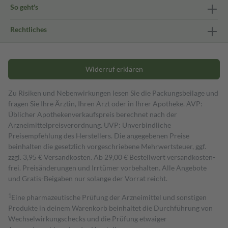
So geht's
Rechtliches
Widerruf erklären
Zu Risiken und Nebenwirkungen lesen Sie die Packungsbeilage und
fragen Sie Ihre Ärztin, Ihren Arzt oder in Ihrer Apotheke. AVP:
Üblicher Apothekenverkaufspreis berechnet nach der
Arzneimittelpreisverordnung. UVP: Unverbindliche
Preisempfehlung des Herstellers. Die angegebenen Preise
beinhalten die gesetzlich vorgeschriebene Mehrwertsteuer, ggf.
zzgl. 3,95 € Versandkosten. Ab 29,00 € Bestell­wert versand­kosten­
frei. Preisänderungen und Irrtümer vorbehalten. Alle Angebote
und Gratis-Beigaben nur solange der Vorrat reicht.
1
Eine pharmazeutische Prüfung der Arzneimittel und sonstigen
Produkte in deinem Warenkorb beinhaltet die Durchführung von
Wechselwirkungschecks und die Prüfung etwaiger