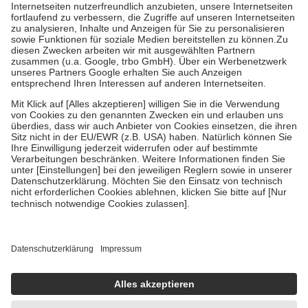
Kosten der Leistung zu entrichten.
Diese Regeln gelten grundsätzlich auch für Online-Apotheken.
Bei Heilmitteln und häuslicher Krankenpflege beträgt die
Zuzahlung zehn Prozent der Kosten sowie zehn Euro je
Verordnung.
Um das Engagement der Versicherten für ihre eigene Gesundheit zu
stärken und die besondere Stellung der Familie zu unterstützen,
fallen
keine Zuzahlungen
an bei:
• Kindern und Jugendlichen bis zum vollendeten 18. Lebensjahr
mit Ausnahme der Fahrkosten
• Untersuchungen zur Vorsorge und Früherkennung, die von der
GKV getragen werden
• empfohlenen Schutzimpfungen
• Harn- und Blutteststreifen
Wir nutzen Trusted Shops als unabhängigen Dienstleister für die
Einholung von Bewertungen. Trusted Shops hat Maßnahmen
getroffen, um sicherzustellen, dass es sich um echte Bewertungen
handelt. Mehr Informationen findest du hier:
https://help.etrusted.com/hc/de/articles/4419944605341
Einige Bilder und Inhalte wurden unter Zuhilfenahme künstlicher