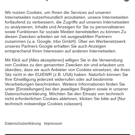
Prozent des Abgabepreises,
mindestens
jedoch
fünf Euro
und
höchstens zehn Euro.
Es sind jedoch nie mehr als die tatsächlichen
Kosten der Leistung zu entrichten.
Diese Regeln gelten grundsätzlich auch für Online-Apotheken.
Bei Heilmitteln und häuslicher Krankenpflege beträgt die
Zuzahlung zehn Prozent der Kosten sowie zehn Euro je
Verordnung.
Um das Engagement der Versicherten für ihre eigene Gesundheit zu
stärken und die besondere Stellung der Familie zu unterstützen,
fallen
keine Zuzahlungen
an bei:
• Kindern und Jugendlichen bis zum vollendeten 18. Lebensjahr
mit Ausnahme der Fahrkosten
• Untersuchungen zur Vorsorge und Früherkennung, die von der
GKV getragen werden
• empfohlenen Schutzimpfungen
• Harn- und Blutteststreifen
Wir nutzen Trusted Shops als unabhängigen Dienstleister für die
Einholung von Bewertungen. Trusted Shops hat Maßnahmen
getroffen, um sicherzustellen, dass es sich um echte Bewertungen
handelt. Mehr Informationen findest du hier: