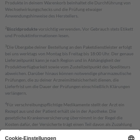
Produkte in deinem Warenkorb beinhaltet die Durchführung von
Wechselwirkungschecks und die Prüfung etwaiger
Anwendungshinweise des Herstellers.
2
Biozidprodukte
vorsichtig verwenden. Vor Gebrauch stets Etikett
und Produktinformationen lesen.
3
Die Übergabe deiner Bestellung an den Paketdienstleister erfolgt
bei uns werktags von Montag bis Freitag bis 18:00 Uhr. Der genaue
Lieferzeitpunkt kann je nach Region und in Abhängigkeit der
Produktverfügbarkeit sowie vom Zustellzeitpunkt des Spediteurs
abweichen. Darüber hinaus können notwendige pharmazeutische
Prüfungen, die zu deiner Arzneimittelsicherheit dienen, die
Lieferfrist um die Dauer der Prüfungen einschließlich Klärungen
verlängern.
4
Für verschreibungspflichtige Medikamente stellt der Arzt ein
Rezept aus und der Patient erhält sie in der Apotheke. Die
gesetzliche Krankenversicherung übernimmt in der Regel die
Kosten dafür, der Versicherte trägt einen Teil davon als Zuzahlung
mit.
Grundsätzlich leisten Mitglieder Zuzahlungen in Höhe von zehn