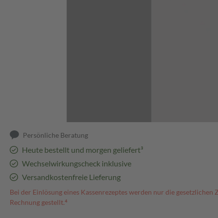
Abbildung kann abweichen
Persönliche Beratung
Heute bestellt und morgen geliefert³
Wechselwirkungscheck inklusive
Versandkostenfreie Lieferung
Bei der Einlösung eines Kassenrezeptes werden nur die gesetzlichen 
Rechnung gestellt.⁴