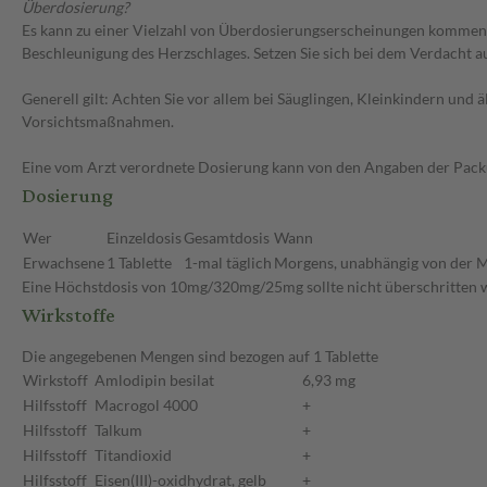
Überdosierung?
Es kann zu einer Vielzahl von Überdosierungserscheinungen kommen,
Beschleunigung des Herzschlages. Setzen Sie sich bei dem Verdacht 
Generell gilt: Achten Sie vor allem bei Säuglingen, Kleinkindern un
Vorsichtsmaßnahmen.
Eine vom Arzt verordnete Dosierung kann von den Angaben der Packun
Dosierung
Wer
Einzeldosis
Gesamtdosis
Wann
Erwachsene
1 Tablette
1-mal täglich
Morgens, unabhängig von der M
Eine Höchstdosis von 10mg/320mg/25mg sollte nicht überschritten 
Wirkstoffe
Die angegebenen Mengen sind bezogen auf 1 Tablette
Wirkstoff
Amlodipin besilat
6,93 mg
Hilfsstoff
Macrogol 4000
+
Hilfsstoff
Talkum
+
Hilfsstoff
Titandioxid
+
Hilfsstoff
Eisen(III)-oxidhydrat, gelb
+