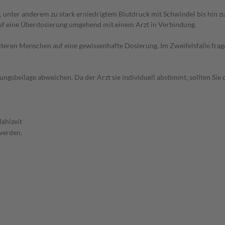
 unter anderem zu stark erniedrigtem Blutdruck mit Schwindel bis hin 
auf eine Überdosierung umgehend mit einem Arzt in Verbindung.
d älteren Menschen auf eine gewissenhafte Dosierung. Im Zweifelsfalle f
gsbeilage abweichen. Da der Arzt sie individuell abstimmt, sollten Si
ahlzeit
werden.