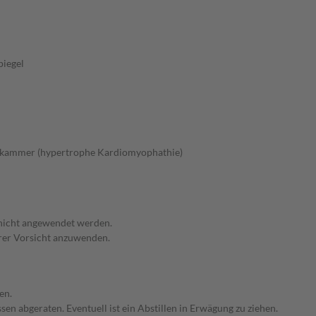
piegel
zkammer (hypertrophe Kardiomyophathie)
 nicht angewendet werden.
erer Vorsicht anzuwenden.
en.
en abgeraten. Eventuell ist ein Abstillen in Erwägung zu ziehen.