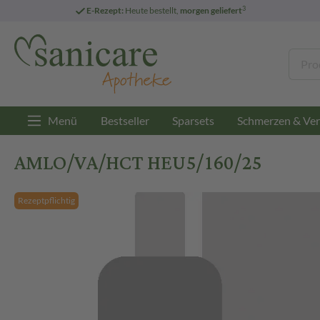
3
E-Rezept:
Heute bestellt,
morgen geliefert
Menü
Bestseller
Sparsets
Schmerzen & Ver
AMLO/VA/HCT HEU5/160/25
Rezeptpflichtig