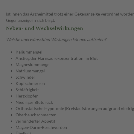
Ist Ihnen das Arzneimittel trotz einer Gegenanzeige verordnet worden
Gegenanzeige in sich birgt.
Neben- und Wechselwirkungen
Welche unerwünschten Wirkungen können auftreten?
Kaliummangel
Anstieg der Harnsäurekonzentration im Blut
Magnesiummangel
Natriummangel
Schwindel
Kopfschmerzen
Schläfrigkeit
Herzklopfen
Niedriger Blutdruck
Orthostatische Hypotonie (Kreislaufstörungen aufgrund niedrig
Oberbauchschmerzen
verminderter Appetit
Magen-Darm-Beschwerden
Übelkeit