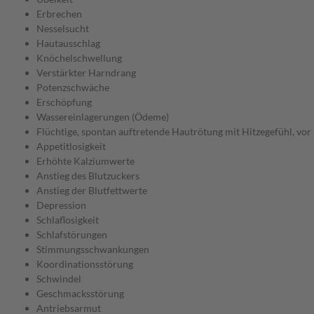
Erbrechen
Nesselsucht
Hautausschlag
Knöchelschwellung
Verstärkter Harndrang
Potenzschwäche
Erschöpfung
Wassereinlagerungen (Ödeme)
Flüchtige, spontan auftretende Hautrötung mit Hitzegefühl, vor 
Appetitlosigkeit
Erhöhte Kalziumwerte
Anstieg des Blutzuckers
Anstieg der Blutfettwerte
Depression
Schlaflosigkeit
Schlafstörungen
Stimmungsschwankungen
Koordinationsstörung
Schwindel
Geschmacksstörung
Antriebsarmut