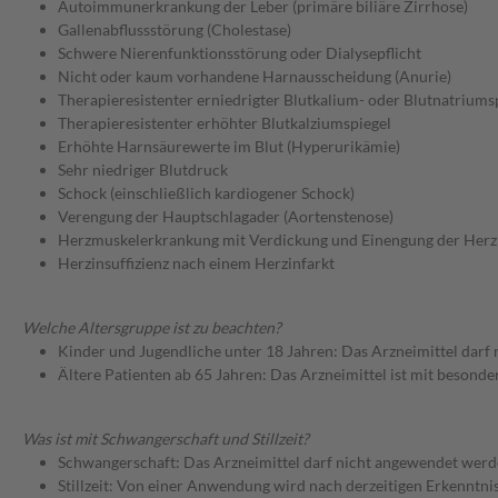
Autoimmunerkrankung der Leber (primäre biliäre Zirrhose)
Gallenabflussstörung (Cholestase)
Schwere Nierenfunktionsstörung oder Dialysepflicht
Nicht oder kaum vorhandene Harnausscheidung (Anurie)
Therapieresistenter erniedrigter Blutkalium- oder Blutnatriums
Therapieresistenter erhöhter Blutkalziumspiegel
Erhöhte Harnsäurewerte im Blut (Hyperurikämie)
Sehr niedriger Blutdruck
Schock (einschließlich kardiogener Schock)
Verengung der Hauptschlagader (Aortenstenose)
Herzmuskelerkrankung mit Verdickung und Einengung der Her
Herzinsuffizienz nach einem Herzinfarkt
Welche Altersgruppe ist zu beachten?
Kinder und Jugendliche unter 18 Jahren: Das Arzneimittel darf
Ältere Patienten ab 65 Jahren: Das Arzneimittel ist mit besond
Was ist mit Schwangerschaft und Stillzeit?
Schwangerschaft: Das Arzneimittel darf nicht angewendet werd
Stillzeit: Von einer Anwendung wird nach derzeitigen Erkenntniss