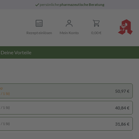
persönliche
pharmazeutische Beratung
Rezept einlösen
Mein Konto
0,00 €
Deine Vorteile
pp
50,97 €
/ 1 St)
40,84 €
/ 1 St)
31,86 €
/ 1 St)