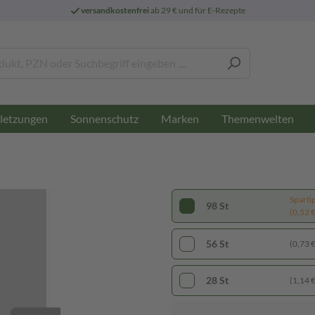
versandkostenfrei
ab 29 € und für E-Rezepte
letzungen
Sonnenschutz
Marken
Themenwelten
Sparti
98 St
(0,52 € 
56 St
(0,73 € 
28 St
(1,14 € 