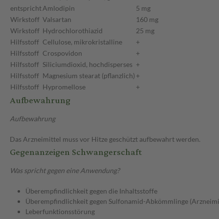
entspricht
Amlodipin
5 mg
Wirkstoff
Valsartan
160 mg
Wirkstoff
Hydrochlorothiazid
25 mg
Hilfsstoff
Cellulose, mikrokristalline
+
Hilfsstoff
Crospovidon
+
Hilfsstoff
Siliciumdioxid, hochdisperses
+
Hilfsstoff
Magnesium stearat (pflanzlich)
+
Hilfsstoff
Hypromellose
+
Aufbewahrung
Aufbewahrung
Das Arzneimittel muss vor Hitze geschützt aufbewahrt werden.
Gegenanzeigen Schwangerschaft
Was spricht gegen eine Anwendung?
Überempfindlichkeit gegen die Inhaltsstoffe
Überempfindlichkeit gegen Sulfonamid-Abkömmlinge (Arzneimit
Leberfunktionsstörung