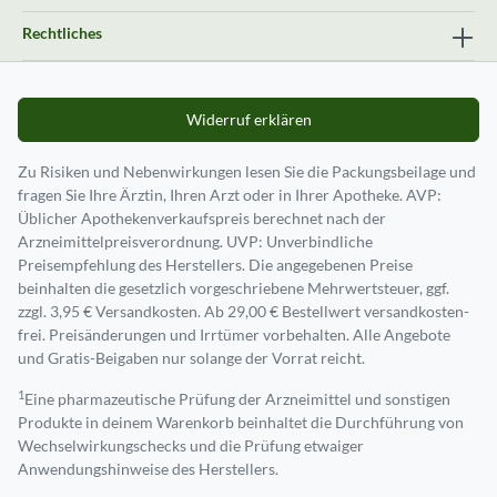
Rechtliches
Widerruf erklären
Zu Risiken und Nebenwirkungen lesen Sie die Packungsbeilage und
fragen Sie Ihre Ärztin, Ihren Arzt oder in Ihrer Apotheke. AVP:
Üblicher Apothekenverkaufspreis berechnet nach der
Arzneimittelpreisverordnung. UVP: Unverbindliche
Preisempfehlung des Herstellers. Die angegebenen Preise
beinhalten die gesetzlich vorgeschriebene Mehrwertsteuer, ggf.
zzgl. 3,95 € Versandkosten. Ab 29,00 € Bestell­wert versand­kosten­
frei. Preisänderungen und Irrtümer vorbehalten. Alle Angebote
und Gratis-Beigaben nur solange der Vorrat reicht.
1
Eine pharmazeutische Prüfung der Arzneimittel und sonstigen
Produkte in deinem Warenkorb beinhaltet die Durchführung von
Wechselwirkungschecks und die Prüfung etwaiger
Anwendungshinweise des Herstellers.