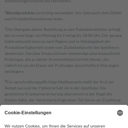
Anwendungshinweise des Herstellers.
2
Biozidprodukte
vorsichtig verwenden. Vor Gebrauch stets Etikett
und Produktinformationen lesen.
3
Die Übergabe deiner Bestellung an den Paketdienstleister erfolgt
bei uns werktags von Montag bis Freitag bis 18:00 Uhr. Der genaue
Lieferzeitpunkt kann je nach Region und in Abhängigkeit der
Produktverfügbarkeit sowie vom Zustellzeitpunkt des Spediteurs
abweichen. Darüber hinaus können notwendige pharmazeutische
Prüfungen, die zu deiner Arzneimittelsicherheit dienen, die
Lieferfrist um die Dauer der Prüfungen einschließlich Klärungen
verlängern.
4
Für verschreibungspflichtige Medikamente stellt der Arzt ein
Rezept aus und der Patient erhält sie in der Apotheke. Die
gesetzliche Krankenversicherung übernimmt in der Regel die
Kosten dafür, der Versicherte trägt einen Teil davon als Zuzahlung
mit.
Grundsätzlich leisten Mitglieder Zuzahlungen in Höhe von zehn
Prozent des Abgabepreises,
mindestens
jedoch
fünf Euro
und
höchstens zehn Euro.
Es sind jedoch nie mehr als die tatsächlichen