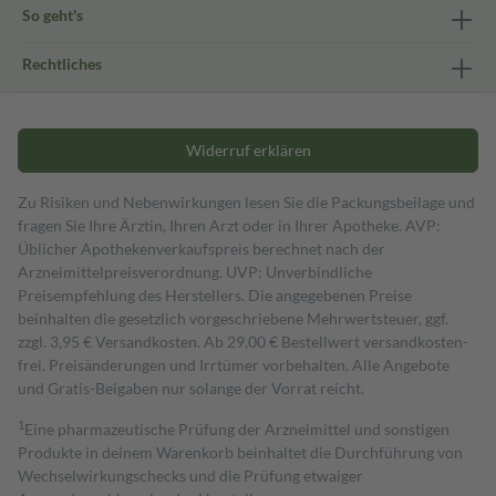
So geht's
Rechtliches
Widerruf erklären
Zu Risiken und Nebenwirkungen lesen Sie die Packungsbeilage und
fragen Sie Ihre Ärztin, Ihren Arzt oder in Ihrer Apotheke. AVP:
Üblicher Apothekenverkaufspreis berechnet nach der
Arzneimittelpreisverordnung. UVP: Unverbindliche
Preisempfehlung des Herstellers. Die angegebenen Preise
beinhalten die gesetzlich vorgeschriebene Mehrwertsteuer, ggf.
zzgl. 3,95 € Versandkosten. Ab 29,00 € Bestell­wert versand­kosten­
frei. Preisänderungen und Irrtümer vorbehalten. Alle Angebote
und Gratis-Beigaben nur solange der Vorrat reicht.
1
Eine pharmazeutische Prüfung der Arzneimittel und sonstigen
Produkte in deinem Warenkorb beinhaltet die Durchführung von
Wechselwirkungschecks und die Prüfung etwaiger