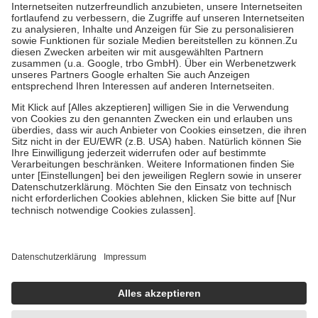
Kosten der Leistung zu entrichten.
Diese Regeln gelten grundsätzlich auch für Online-Apotheken.
Bei Heilmitteln und häuslicher Krankenpflege beträgt die
Zuzahlung zehn Prozent der Kosten sowie zehn Euro je
Verordnung.
Um das Engagement der Versicherten für ihre eigene Gesundheit zu
stärken und die besondere Stellung der Familie zu unterstützen,
fallen
keine Zuzahlungen
an bei:
• Kindern und Jugendlichen bis zum vollendeten 18. Lebensjahr
mit Ausnahme der Fahrkosten
• Untersuchungen zur Vorsorge und Früherkennung, die von der
GKV getragen werden
• empfohlenen Schutzimpfungen
• Harn- und Blutteststreifen
Wir nutzen Trusted Shops als unabhängigen Dienstleister für die
Einholung von Bewertungen. Trusted Shops hat Maßnahmen
getroffen, um sicherzustellen, dass es sich um echte Bewertungen
handelt. Mehr Informationen findest du hier:
https://help.etrusted.com/hc/de/articles/4419944605341
Einige Bilder und Inhalte wurden unter Zuhilfenahme künstlicher