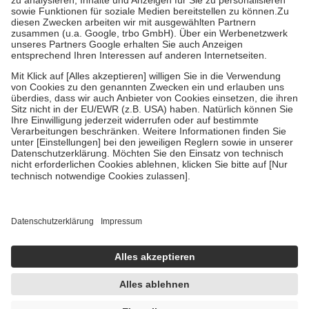
Bei Heilmitteln und häuslicher Krankenpflege beträgt die
Zuzahlung zehn Prozent der Kosten sowie zehn Euro je
Verordnung.
Um das Engagement der Versicherten für ihre eigene Gesundheit zu
stärken und die besondere Stellung der Familie zu unterstützen,
fallen
keine Zuzahlungen
an bei:
• Kindern und Jugendlichen bis zum vollendeten 18. Lebensjahr
mit Ausnahme der Fahrkosten
• Untersuchungen zur Vorsorge und Früherkennung, die von der
GKV getragen werden
• empfohlenen Schutzimpfungen
• Harn- und Blutteststreifen
Wir nutzen Trusted Shops als unabhängigen Dienstleister für die
Einholung von Bewertungen. Trusted Shops hat Maßnahmen
getroffen, um sicherzustellen, dass es sich um echte Bewertungen
handelt. Mehr Informationen findest du hier:
https://help.etrusted.com/hc/de/articles/4419944605341
Einige Bilder und Inhalte wurden unter Zuhilfenahme künstlicher
Intelligenz erstellt.