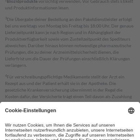
Biozidprodukte
vorsichtig verwenden. Vor Gebrauch stets Etikett
und Produktinformationen lesen.
3
Die Übergabe deiner Bestellung an den Paketdienstleister erfolgt
bei uns werktags von Montag bis Freitag bis 18:00 Uhr. Der genaue
Lieferzeitpunkt kann je nach Region und in Abhängigkeit der
Produktverfügbarkeit sowie vom Zustellzeitpunkt des Spediteurs
abweichen. Darüber hinaus können notwendige pharmazeutische
Prüfungen, die zu deiner Arzneimittelsicherheit dienen, die
Lieferfrist um die Dauer der Prüfungen einschließlich Klärungen
verlängern.
4
Für verschreibungspflichtige Medikamente stellt der Arzt ein
Rezept aus und der Patient erhält sie in der Apotheke. Die
gesetzliche Krankenversicherung übernimmt in der Regel die
Kosten dafür, der Versicherte trägt einen Teil davon als Zuzahlung
mit.
Grundsätzlich leisten Mitglieder Zuzahlungen in Höhe von zehn
Prozent des Abgabepreises,
mindestens
jedoch
fünf Euro
und
höchstens zehn Euro.
Es sind jedoch nie mehr als die tatsächlichen
Kosten der Leistung zu entrichten.
Diese Regeln gelten grundsätzlich auch für Online-Apotheken.