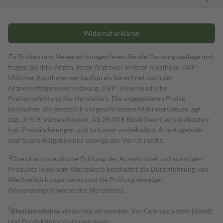
Widerruf erklären
Zu Risiken und Nebenwirkungen lesen Sie die Packungsbeilage und
fragen Sie Ihre Ärztin, Ihren Arzt oder in Ihrer Apotheke. AVP:
Üblicher Apothekenverkaufspreis berechnet nach der
Arzneimittelpreisverordnung. UVP: Unverbindliche
Preisempfehlung des Herstellers. Die angegebenen Preise
beinhalten die gesetzlich vorgeschriebene Mehrwertsteuer, ggf.
zzgl. 3,95 € Versandkosten. Ab 29,00 € Bestell­wert versand­kosten­
frei. Preisänderungen und Irrtümer vorbehalten. Alle Angebote
und Gratis-Beigaben nur solange der Vorrat reicht.
1
Eine pharmazeutische Prüfung der Arzneimittel und sonstigen
Produkte in deinem Warenkorb beinhaltet die Durchführung von
Wechselwirkungschecks und die Prüfung etwaiger
Anwendungshinweise des Herstellers.
2
Biozidprodukte
vorsichtig verwenden. Vor Gebrauch stets Etikett
und Produktinformationen lesen.