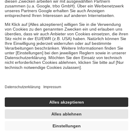
Zuzahlung zehn Prozent der Kosten sowie zehn Euro je
Verordnung.
Um das Engagement der Versicherten für ihre eigene Gesundheit zu
stärken und die besondere Stellung der Familie zu unterstützen,
fallen
keine Zuzahlungen
an bei:
• Kindern und Jugendlichen bis zum vollendeten 18. Lebensjahr
mit Ausnahme der Fahrkosten
• Untersuchungen zur Vorsorge und Früherkennung, die von der
GKV getragen werden
• empfohlenen Schutzimpfungen
• Harn- und Blutteststreifen
Wir nutzen Trusted Shops als unabhängigen Dienstleister für die
Einholung von Bewertungen. Trusted Shops hat Maßnahmen
getroffen, um sicherzustellen, dass es sich um echte Bewertungen
handelt. Mehr Informationen findest du hier:
https://help.etrusted.com/hc/de/articles/4419944605341
Einige Bilder und Inhalte wurden unter Zuhilfenahme künstlicher
Intelligenz erstellt.