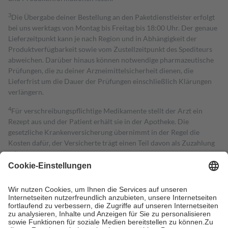
3
Die Übergabe deiner Bestellung an den Paketdienstleister erfolgt
bei uns werktags von Montag bis Freitag bis 18:00 Uhr. Der genaue
Lieferzeitpunkt kann je nach Region und in Abhängigkeit der
Produktverfügbarkeit sowie vom Zustellzeitpunkt des Spediteurs
abweichen. Darüber hinaus können notwendige pharmazeutische
Prüfungen, die zu deiner Arzneimittelsicherheit dienen, die
Lieferfrist um die Dauer der Prüfungen einschließlich Klärungen
verlängern.
4
Für verschreibungspflichtige Medikamente stellt der Arzt ein
Rezept aus und der Patient erhält sie in der Apotheke. Die
gesetzliche Krankenversicherung übernimmt in der Regel die
Kosten dafür, der Versicherte trägt einen Teil davon als Zuzahlung
mit.
Grundsätzlich leisten Mitglieder Zuzahlungen in Höhe von zehn
Prozent des Abgabepreises,
mindestens
jedoch
fünf Euro
und
höchstens zehn Euro.
Es sind jedoch nie mehr als die tatsächlichen
Kosten der Leistung zu entrichten.
Diese Regeln gelten grundsätzlich auch für Online-Apotheken.
Bei Heilmitteln und häuslicher Krankenpflege beträgt die