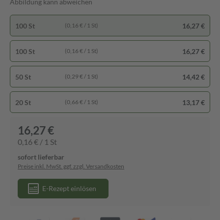
Abbildung kann abweichen
100 St
16,27 €
(0,16 € / 1 St)
100 St
16,27 €
(0,16 € / 1 St)
50 St
14,42 €
(0,29 € / 1 St)
20 St
13,17 €
(0,66 € / 1 St)
16,27 €
0,16 € / 1 St
sofort lieferbar
Preise inkl. MwSt. ggf. zzgl. Versandkosten
E-Rezept einlösen