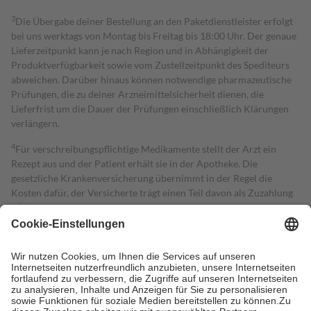
3
Die Übergabe deiner Bestellung an den Paketdienstleister erfolgt
bei uns werktags von Montag bis Freitag bis 18:00 Uhr. Der genaue
Lieferzeitpunkt kann je nach Region und in Abhängigkeit der
Produktverfügbarkeit sowie vom Zustellzeitpunkt des Spediteurs
abweichen. Darüber hinaus können notwendige pharmazeutische
Prüfungen, die zu deiner Arzneimittelsicherheit dienen, die
Lieferfrist um die Dauer der Prüfungen einschließlich Klärungen
verlängern.
4
Für verschreibungspflichtige Medikamente stellt der Arzt ein
Rezept aus und der Patient erhält sie in der Apotheke. Die
gesetzliche Krankenversicherung übernimmt in der Regel die
Kosten dafür, der Versicherte trägt einen Teil davon als Zuzahlung
mit.
Grundsätzlich leisten Mitglieder Zuzahlungen in Höhe von zehn
Prozent des Abgabepreises,
mindestens
jedoch
fünf Euro
und
höchstens zehn Euro.
Es sind jedoch nie mehr als die tatsächlichen
Kosten der Leistung zu entrichten.
Diese Regeln gelten grundsätzlich auch für Online-Apotheken.
Bei Heilmitteln und häuslicher Krankenpflege beträgt die
Zuzahlung zehn Prozent der Kosten sowie zehn Euro je