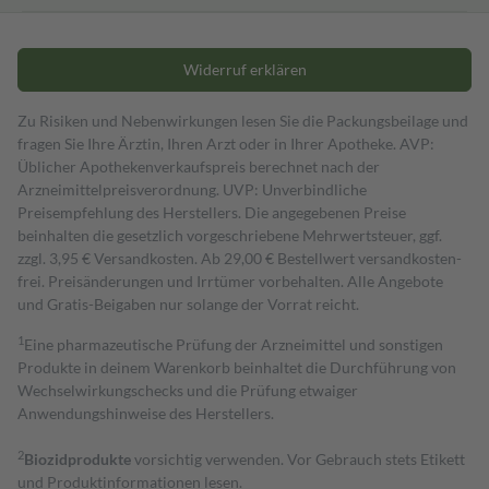
Widerruf erklären
Zu Risiken und Nebenwirkungen lesen Sie die Packungsbeilage und
fragen Sie Ihre Ärztin, Ihren Arzt oder in Ihrer Apotheke. AVP:
Üblicher Apothekenverkaufspreis berechnet nach der
Arzneimittelpreisverordnung. UVP: Unverbindliche
Preisempfehlung des Herstellers. Die angegebenen Preise
beinhalten die gesetzlich vorgeschriebene Mehrwertsteuer, ggf.
zzgl. 3,95 € Versandkosten. Ab 29,00 € Bestell­wert versand­kosten­
frei. Preisänderungen und Irrtümer vorbehalten. Alle Angebote
und Gratis-Beigaben nur solange der Vorrat reicht.
1
Eine pharmazeutische Prüfung der Arzneimittel und sonstigen
Produkte in deinem Warenkorb beinhaltet die Durchführung von
Wechselwirkungschecks und die Prüfung etwaiger
Anwendungshinweise des Herstellers.
2
Biozidprodukte
vorsichtig verwenden. Vor Gebrauch stets Etikett
und Produktinformationen lesen.