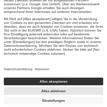
Verordnung.
Um das Engagement der Versicherten für ihre eigene Gesundheit zu
stärken und die besondere Stellung der Familie zu unterstützen,
fallen
keine Zuzahlungen
an bei:
• Kindern und Jugendlichen bis zum vollendeten 18. Lebensjahr
mit Ausnahme der Fahrkosten
• Untersuchungen zur Vorsorge und Früherkennung, die von der
GKV getragen werden
• empfohlenen Schutzimpfungen
• Harn- und Blutteststreifen
Wir nutzen Trusted Shops als unabhängigen Dienstleister für die
Einholung von Bewertungen. Trusted Shops hat Maßnahmen
getroffen, um sicherzustellen, dass es sich um echte Bewertungen
handelt. Mehr Informationen findest du hier:
https://help.etrusted.com/hc/de/articles/4419944605341
Einige Bilder und Inhalte wurden unter Zuhilfenahme künstlicher
Intelligenz erstellt.