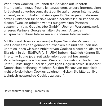
höchstens zehn Euro.
Es sind jedoch nie mehr als die tatsächlichen
Kosten der Leistung zu entrichten.
Diese Regeln gelten grundsätzlich auch für Online-Apotheken.
Bei Heilmitteln und häuslicher Krankenpflege beträgt die
Zuzahlung zehn Prozent der Kosten sowie zehn Euro je
Verordnung.
Um das Engagement der Versicherten für ihre eigene Gesundheit zu
stärken und die besondere Stellung der Familie zu unterstützen,
fallen
keine Zuzahlungen
an bei:
• Kindern und Jugendlichen bis zum vollendeten 18. Lebensjahr
mit Ausnahme der Fahrkosten
• Untersuchungen zur Vorsorge und Früherkennung, die von der
GKV getragen werden
• empfohlenen Schutzimpfungen
• Harn- und Blutteststreifen
Wir nutzen Trusted Shops als unabhängigen Dienstleister für die
Einholung von Bewertungen. Trusted Shops hat Maßnahmen
getroffen, um sicherzustellen, dass es sich um echte Bewertungen
handelt. Mehr Informationen findest du hier:
https://help.etrusted.com/hc/de/articles/4419944605341