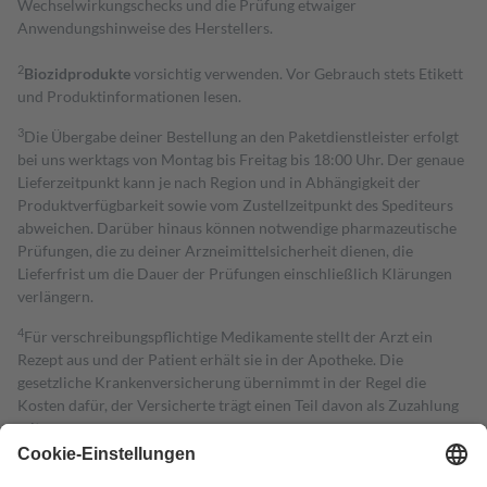
Wechselwirkungschecks und die Prüfung etwaiger
Anwendungshinweise des Herstellers.
2
Biozidprodukte
vorsichtig verwenden. Vor Gebrauch stets Etikett
und Produktinformationen lesen.
3
Die Übergabe deiner Bestellung an den Paketdienstleister erfolgt
bei uns werktags von Montag bis Freitag bis 18:00 Uhr. Der genaue
Lieferzeitpunkt kann je nach Region und in Abhängigkeit der
Produktverfügbarkeit sowie vom Zustellzeitpunkt des Spediteurs
abweichen. Darüber hinaus können notwendige pharmazeutische
Prüfungen, die zu deiner Arzneimittelsicherheit dienen, die
Lieferfrist um die Dauer der Prüfungen einschließlich Klärungen
verlängern.
4
Für verschreibungspflichtige Medikamente stellt der Arzt ein
Rezept aus und der Patient erhält sie in der Apotheke. Die
gesetzliche Krankenversicherung übernimmt in der Regel die
Kosten dafür, der Versicherte trägt einen Teil davon als Zuzahlung
mit.
Grundsätzlich leisten Mitglieder Zuzahlungen in Höhe von zehn
Prozent des Abgabepreises,
mindestens
jedoch
fünf Euro
und