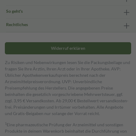
So geht's
Rechtliches
Widerruf erklären
Zu Risiken und Nebenwirkungen lesen Sie die Packungsbeilage und
fragen Sie Ihre Ärztin, Ihren Arzt oder in Ihrer Apotheke. AVP:
Üblicher Apothekenverkaufspreis berechnet nach der
Arzneimittelpreisverordnung. UVP: Unverbindliche
Preisempfehlung des Herstellers. Die angegebenen Preise
beinhalten die gesetzlich vorgeschriebene Mehrwertsteuer, ggf.
zzgl. 3,95 € Versandkosten. Ab 29,00 € Bestell­wert versand­kosten­
frei. Preisänderungen und Irrtümer vorbehalten. Alle Angebote
und Gratis-Beigaben nur solange der Vorrat reicht.
1
Eine pharmazeutische Prüfung der Arzneimittel und sonstigen
Produkte in deinem Warenkorb beinhaltet die Durchführung von