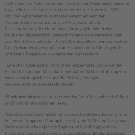
Zu Risiken und Nebenwirkungen lesen Sie die Packungsbeilage und
fragen Sie Ihre Ärztin, Ihren Arzt oder in Ihrer Apotheke. AVP:
Üblicher Apothekenverkaufspreis berechnet nach der
Arzneimittelpreisverordnung. UVP: Unverbindliche
Preisempfehlung des Herstellers. Die angegebenen Preise
beinhalten die gesetzlich vorgeschriebene Mehrwertsteuer, ggf.
zzgl. 3,95 € Versandkosten. Ab 29,00 € Bestell­wert versand­kosten­
frei. Preisänderungen und Irrtümer vorbehalten. Alle Angebote
und Gratis-Beigaben nur solange der Vorrat reicht.
1
Eine pharmazeutische Prüfung der Arzneimittel und sonstigen
Produkte in deinem Warenkorb beinhaltet die Durchführung von
Wechselwirkungschecks und die Prüfung etwaiger
Anwendungshinweise des Herstellers.
2
Biozidprodukte
vorsichtig verwenden. Vor Gebrauch stets Etikett
und Produktinformationen lesen.
3
Die Übergabe deiner Bestellung an den Paketdienstleister erfolgt
bei uns werktags von Montag bis Freitag bis 18:00 Uhr. Der genaue
Lieferzeitpunkt kann je nach Region und in Abhängigkeit der
Produktverfügbarkeit sowie vom Zustellzeitpunkt des Spediteurs