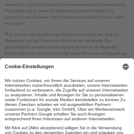
abweichen. Darüber hinaus können notwendige pharmazeutische
Prüfungen, die zu deiner Arzneimittelsicherheit dienen, die
Lieferfrist um die Dauer der Prüfungen einschließlich Klärungen
verlängern.
4
Für verschreibungspflichtige Medikamente stellt der Arzt ein
Rezept aus und der Patient erhält sie in der Apotheke. Die
gesetzliche Krankenversicherung übernimmt in der Regel die
Kosten dafür, der Versicherte trägt einen Teil davon als Zuzahlung
mit.
Grundsätzlich leisten Mitglieder Zuzahlungen in Höhe von zehn
Prozent des Abgabepreises,
mindestens
jedoch
fünf Euro
und
höchstens zehn Euro.
Es sind jedoch nie mehr als die tatsächlichen
Kosten der Leistung zu entrichten.
Diese Regeln gelten grundsätzlich auch für Online-Apotheken.
Bei Heilmitteln und häuslicher Krankenpflege beträgt die
Zuzahlung zehn Prozent der Kosten sowie zehn Euro je
Verordnung.
Um das Engagement der Versicherten für ihre eigene Gesundheit zu
stärken und die besondere Stellung der Familie zu unterstützen,
fallen
keine Zuzahlungen
an bei: