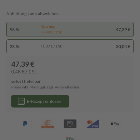
Abbildung kann abweichen
Spartipp
98 St
47,39 €
(0,48 € / 1 St)
28 St
30,04 €
(1,07 € / 1 St)
47,39 €
0,48 € / 1 St
sofort lieferbar
Preise inkl. MwSt. ggf. zzgl. Versandkosten
E-Rezept einlösen