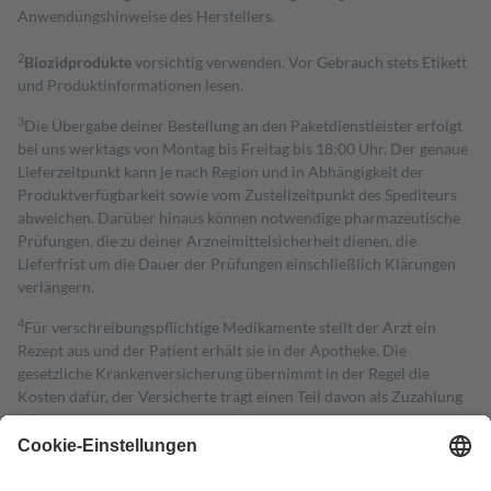
Anwendungshinweise des Herstellers.
2
Biozidprodukte
vorsichtig verwenden. Vor Gebrauch stets Etikett
und Produktinformationen lesen.
3
Die Übergabe deiner Bestellung an den Paketdienstleister erfolgt
bei uns werktags von Montag bis Freitag bis 18:00 Uhr. Der genaue
Lieferzeitpunkt kann je nach Region und in Abhängigkeit der
Produktverfügbarkeit sowie vom Zustellzeitpunkt des Spediteurs
abweichen. Darüber hinaus können notwendige pharmazeutische
Prüfungen, die zu deiner Arzneimittelsicherheit dienen, die
Lieferfrist um die Dauer der Prüfungen einschließlich Klärungen
verlängern.
4
Für verschreibungspflichtige Medikamente stellt der Arzt ein
Rezept aus und der Patient erhält sie in der Apotheke. Die
gesetzliche Krankenversicherung übernimmt in der Regel die
Kosten dafür, der Versicherte trägt einen Teil davon als Zuzahlung
mit.
Grundsätzlich leisten Mitglieder Zuzahlungen in Höhe von zehn
Prozent des Abgabepreises,
mindestens
jedoch
fünf Euro
und
höchstens zehn Euro.
Es sind jedoch nie mehr als die tatsächlichen