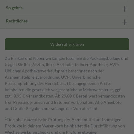
So geht's
Rechtliches
Widerruf erklären
Zu Risiken und Nebenwirkungen lesen Sie die Packungsbeilage und
fragen Sie Ihre Ärztin, Ihren Arzt oder in Ihrer Apotheke. AVP:
Üblicher Apothekenverkaufspreis berechnet nach der
Arzneimittelpreisverordnung. UVP: Unverbindliche
Preisempfehlung des Herstellers. Die angegebenen Preise
beinhalten die gesetzlich vorgeschriebene Mehrwertsteuer, ggf.
zzgl. 3,95 € Versandkosten. Ab 29,00 € Bestell­wert versand­kosten­
frei. Preisänderungen und Irrtümer vorbehalten. Alle Angebote
und Gratis-Beigaben nur solange der Vorrat reicht.
1
Eine pharmazeutische Prüfung der Arzneimittel und sonstigen
Produkte in deinem Warenkorb beinhaltet die Durchführung von
Wechselwirkungschecks und die Prüfung etwaiger