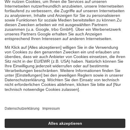
Kosten der Leistung zu entrichten.
Diese Regeln gelten grundsätzlich auch für Online-Apotheken.
Bei Heilmitteln und häuslicher Krankenpflege beträgt die
Zuzahlung zehn Prozent der Kosten sowie zehn Euro je
Verordnung.
Um das Engagement der Versicherten für ihre eigene Gesundheit zu
stärken und die besondere Stellung der Familie zu unterstützen,
fallen
keine Zuzahlungen
an bei:
• Kindern und Jugendlichen bis zum vollendeten 18. Lebensjahr
mit Ausnahme der Fahrkosten
• Untersuchungen zur Vorsorge und Früherkennung, die von der
GKV getragen werden
• empfohlenen Schutzimpfungen
• Harn- und Blutteststreifen
Wir nutzen Trusted Shops als unabhängigen Dienstleister für die
Einholung von Bewertungen. Trusted Shops hat Maßnahmen
getroffen, um sicherzustellen, dass es sich um echte Bewertungen
handelt. Mehr Informationen findest du hier:
https://help.etrusted.com/hc/de/articles/4419944605341