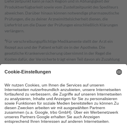
Lieferzeitpunkt kann je nach Region und in Abhängigkeit der
Produktverfügbarkeit sowie vom Zustellzeitpunkt des Spediteurs
abweichen. Darüber hinaus können notwendige pharmazeutische
Prüfungen, die zu deiner Arzneimittelsicherheit dienen, die
Lieferfrist um die Dauer der Prüfungen einschließlich Klärungen
verlängern.
4
Für verschreibungspflichtige Medikamente stellt der Arzt ein
Rezept aus und der Patient erhält sie in der Apotheke. Die
gesetzliche Krankenversicherung übernimmt in der Regel die
Kosten dafür, der Versicherte trägt einen Teil davon als Zuzahlung
mit.
Grundsätzlich leisten Mitglieder Zuzahlungen in Höhe von zehn
Prozent des Abgabepreises,
mindestens
jedoch
fünf Euro
und
höchstens zehn Euro.
Es sind jedoch nie mehr als die tatsächlichen
Kosten der Leistung zu entrichten.
Diese Regeln gelten grundsätzlich auch für Online-Apotheken.
Bei Heilmitteln und häuslicher Krankenpflege beträgt die
Zuzahlung zehn Prozent der Kosten sowie zehn Euro je
Verordnung.
Um das Engagement der Versicherten für ihre eigene Gesundheit zu
stärken und die besondere Stellung der Familie zu unterstützen,