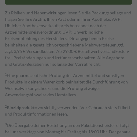
Zu Risiken und Nebenwirkungen lesen Sie die Packungsbeilage und
fragen Sie Ihre Ärztin, Ihren Arzt oder in Ihrer Apotheke. AVP:
Üblicher Apothekenverkaufspreis berechnet nach der
Arzneimittelpreisverordnung. UVP: Unverbindliche
Preisempfehlung des Herstellers. Die angegebenen Preise
beinhalten die gesetzlich vorgeschriebene Mehrwertsteuer, ggf.
zzgl. 3,95 € Versandkosten. Ab 29,00 € Bestell­wert versand­kosten­
frei. Preisänderungen und Irrtümer vorbehalten. Alle Angebote
und Gratis-Beigaben nur solange der Vorrat reicht.
1
Eine pharmazeutische Prüfung der Arzneimittel und sonstigen
Produkte in deinem Warenkorb beinhaltet die Durchführung von
Wechselwirkungschecks und die Prüfung etwaiger
Anwendungshinweise des Herstellers.
2
Biozidprodukte
vorsichtig verwenden. Vor Gebrauch stets Etikett
und Produktinformationen lesen.
3
Die Übergabe deiner Bestellung an den Paketdienstleister erfolgt
bei uns werktags von Montag bis Freitag bis 18:00 Uhr. Der genaue