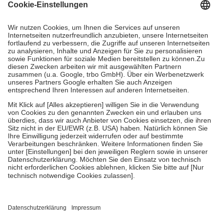
Grundsätzlich leisten Mitglieder Zuzahlungen in Höhe von zehn
Prozent des Abgabepreises,
mindestens
jedoch
fünf Euro
und
höchstens zehn Euro.
Es sind jedoch nie mehr als die tatsächlichen
Kosten der Leistung zu entrichten.
Diese Regeln gelten grundsätzlich auch für Online-Apotheken.
Bei Heilmitteln und häuslicher Krankenpflege beträgt die
Zuzahlung zehn Prozent der Kosten sowie zehn Euro je
Verordnung.
Um das Engagement der Versicherten für ihre eigene Gesundheit zu
stärken und die besondere Stellung der Familie zu unterstützen,
fallen
keine Zuzahlungen
an bei:
• Kindern und Jugendlichen bis zum vollendeten 18. Lebensjahr
mit Ausnahme der Fahrkosten
• Untersuchungen zur Vorsorge und Früherkennung, die von der
GKV getragen werden
• empfohlenen Schutzimpfungen
• Harn- und Blutteststreifen
Wir nutzen Trusted Shops als unabhängigen Dienstleister für die
Einholung von Bewertungen. Trusted Shops hat Maßnahmen
getroffen, um sicherzustellen, dass es sich um echte Bewertungen
handelt. Mehr Informationen findest du hier: