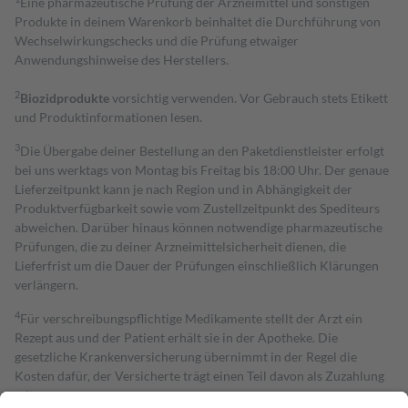
Eine pharmazeutische Prüfung der Arzneimittel und sonstigen
Produkte in deinem Warenkorb beinhaltet die Durchführung von
Wechselwirkungschecks und die Prüfung etwaiger
Anwendungshinweise des Herstellers.
2
Biozidprodukte
vorsichtig verwenden. Vor Gebrauch stets Etikett
und Produktinformationen lesen.
3
Die Übergabe deiner Bestellung an den Paketdienstleister erfolgt
bei uns werktags von Montag bis Freitag bis 18:00 Uhr. Der genaue
Lieferzeitpunkt kann je nach Region und in Abhängigkeit der
Produktverfügbarkeit sowie vom Zustellzeitpunkt des Spediteurs
abweichen. Darüber hinaus können notwendige pharmazeutische
Prüfungen, die zu deiner Arzneimittelsicherheit dienen, die
Lieferfrist um die Dauer der Prüfungen einschließlich Klärungen
verlängern.
4
Für verschreibungspflichtige Medikamente stellt der Arzt ein
Rezept aus und der Patient erhält sie in der Apotheke. Die
gesetzliche Krankenversicherung übernimmt in der Regel die
Kosten dafür, der Versicherte trägt einen Teil davon als Zuzahlung
mit.