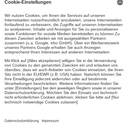
Kosten dafür, der Versicherte trägt einen Teil davon als Zuzahlung
mit.
Grundsätzlich leisten Mitglieder Zuzahlungen in Höhe von zehn
Prozent des Abgabepreises,
mindestens
jedoch
fünf Euro
und
höchstens zehn Euro.
Es sind jedoch nie mehr als die tatsächlichen
Kosten der Leistung zu entrichten.
Diese Regeln gelten grundsätzlich auch für Online-Apotheken.
Bei Heilmitteln und häuslicher Krankenpflege beträgt die
Zuzahlung zehn Prozent der Kosten sowie zehn Euro je
Verordnung.
Um das Engagement der Versicherten für ihre eigene Gesundheit zu
stärken und die besondere Stellung der Familie zu unterstützen,
fallen
keine Zuzahlungen
an bei:
• Kindern und Jugendlichen bis zum vollendeten 18. Lebensjahr
mit Ausnahme der Fahrkosten
• Untersuchungen zur Vorsorge und Früherkennung, die von der
GKV getragen werden
• empfohlenen Schutzimpfungen
• Harn- und Blutteststreifen
Wir nutzen Trusted Shops als unabhängigen Dienstleister für die