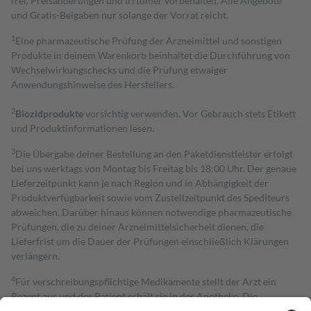
frei. Preisänderungen und Irrtümer vorbehalten. Alle Angebote
und Gratis-Beigaben nur solange der Vorrat reicht.
1
Eine pharmazeutische Prüfung der Arzneimittel und sonstigen
Produkte in deinem Warenkorb beinhaltet die Durchführung von
Wechselwirkungschecks und die Prüfung etwaiger
Anwendungshinweise des Herstellers.
2
Biozidprodukte
vorsichtig verwenden. Vor Gebrauch stets Etikett
und Produktinformationen lesen.
3
Die Übergabe deiner Bestellung an den Paketdienstleister erfolgt
bei uns werktags von Montag bis Freitag bis 18:00 Uhr. Der genaue
Lieferzeitpunkt kann je nach Region und in Abhängigkeit der
Produktverfügbarkeit sowie vom Zustellzeitpunkt des Spediteurs
abweichen. Darüber hinaus können notwendige pharmazeutische
Prüfungen, die zu deiner Arzneimittelsicherheit dienen, die
Lieferfrist um die Dauer der Prüfungen einschließlich Klärungen
verlängern.
4
Für verschreibungspflichtige Medikamente stellt der Arzt ein
Rezept aus und der Patient erhält sie in der Apotheke. Die
gesetzliche Krankenversicherung übernimmt in der Regel die