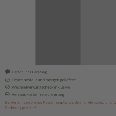
Abbildung kann abweichen
Persönliche Beratung
Heute bestellt und morgen geliefert³
Wechselwirkungscheck inklusive
Versandkostenfreie Lieferung
Bei der Einlösung eines Kassenrezeptes werden nur die gesetzlichen 
Rechnung gestellt.⁴