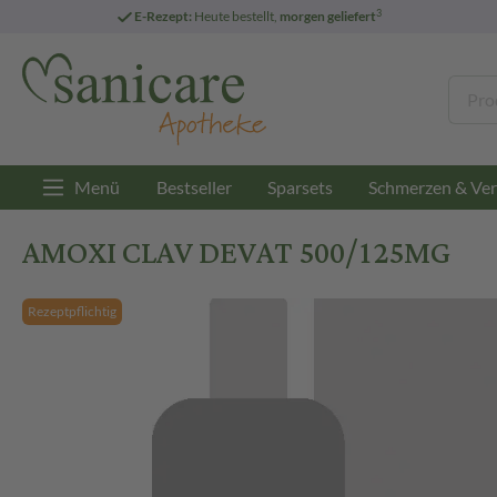
3
E-Rezept:
Heute bestellt,
morgen geliefert
Menü
Bestseller
Sparsets
Schmerzen & Ver
AMOXI CLAV DEVAT 500/125MG
Rezeptpflichtig