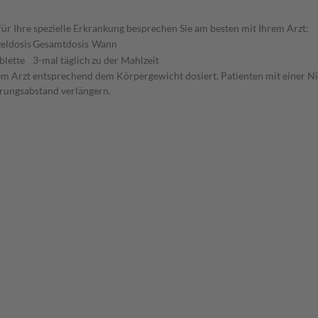
r Ihre spezielle Erkrankung besprechen Sie am besten mit Ihrem Arzt:
zeldosis
Gesamtdosis
Wann
blette
3-mal täglich
zu der Mahlzeit
em Arzt entsprechend dem Körpergewicht dosiert. Patienten mit einer N
erungsabstand verlängern.