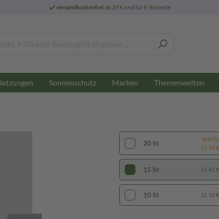
versandkostenfrei
ab 29 € und für E-Rezepte
letzungen
Sonnenschutz
Marken
Themenwelten
Sparti
20 St
(1,28 € 
15 St
(1,42 € 
10 St
(2,10 € 