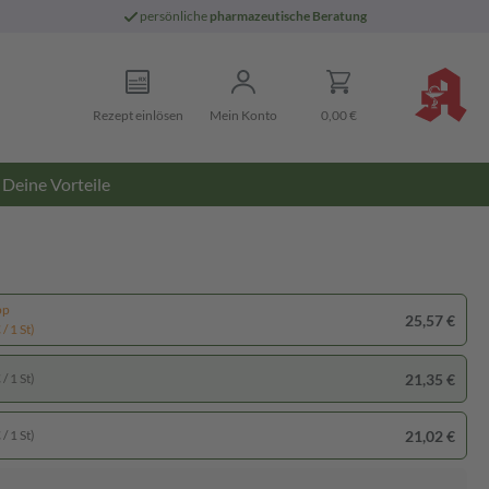
persönliche
pharmazeutische Beratung
Rezept einlösen
Mein Konto
0,00 €
Deine Vorteile
pp
25,57 €
/ 1 St)
21,35 €
/ 1 St)
21,02 €
/ 1 St)