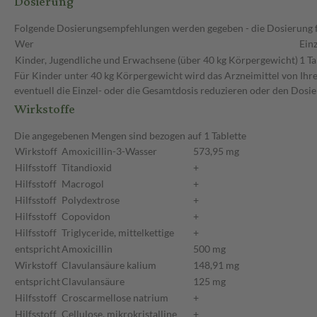
Dosierung
Folgende Dosierungsempfehlungen werden gegeben - die Dosierung fü
Wer
Ein
Kinder, Jugendliche und Erwachsene (über 40 kg Körpergewicht)
1 Ta
Für Kinder unter 40 kg Körpergewicht wird das Arzneimittel von Ihr
eventuell die Einzel- oder die Gesamtdosis reduzieren oder den Dosi
Wirkstoffe
Die angegebenen Mengen sind bezogen auf 1 Tablette
Wirkstoff
Amoxicillin-3-Wasser
573,95 mg
Hilfsstoff
Titandioxid
+
Hilfsstoff
Macrogol
+
Hilfsstoff
Polydextrose
+
Hilfsstoff
Copovidon
+
Hilfsstoff
Triglyceride, mittelkettige
+
entspricht
Amoxicillin
500 mg
Wirkstoff
Clavulansäure kalium
148,91 mg
entspricht
Clavulansäure
125 mg
Hilfsstoff
Croscarmellose natrium
+
Hilfsstoff
Cellulose, mikrokristalline
+