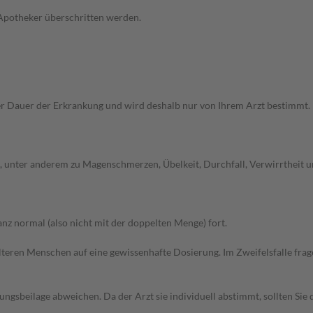
 Apotheker überschritten werden.
r Dauer der Erkrankung und wird deshalb nur von Ihrem Arzt bestimmt
unter anderem zu Magenschmerzen, Übelkeit, Durchfall, Verwirrtheit un
z normal (also nicht mit der doppelten Menge) fort.
d älteren Menschen auf eine gewissenhafte Dosierung. Im Zweifelsfalle f
gsbeilage abweichen. Da der Arzt sie individuell abstimmt, sollten Si