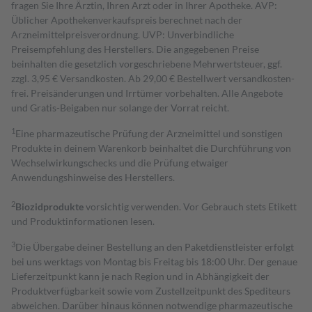
fragen Sie Ihre Ärztin, Ihren Arzt oder in Ihrer Apotheke. AVP:
Üblicher Apothekenverkaufspreis berechnet nach der
Arzneimittelpreisverordnung. UVP: Unverbindliche
Preisempfehlung des Herstellers. Die angegebenen Preise
beinhalten die gesetzlich vorgeschriebene Mehrwertsteuer, ggf.
zzgl. 3,95 € Versandkosten. Ab 29,00 € Bestell­wert versand­kosten­
frei. Preisänderungen und Irrtümer vorbehalten. Alle Angebote
und Gratis-Beigaben nur solange der Vorrat reicht.
1
Eine pharmazeutische Prüfung der Arzneimittel und sonstigen
Produkte in deinem Warenkorb beinhaltet die Durchführung von
Wechselwirkungschecks und die Prüfung etwaiger
Anwendungshinweise des Herstellers.
2
Biozidprodukte
vorsichtig verwenden. Vor Gebrauch stets Etikett
und Produktinformationen lesen.
3
Die Übergabe deiner Bestellung an den Paketdienstleister erfolgt
bei uns werktags von Montag bis Freitag bis 18:00 Uhr. Der genaue
Lieferzeitpunkt kann je nach Region und in Abhängigkeit der
Produktverfügbarkeit sowie vom Zustellzeitpunkt des Spediteurs
abweichen. Darüber hinaus können notwendige pharmazeutische