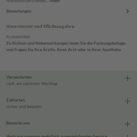
Nierenkörperchenen…
Mehr
Bewertungen
Hinweistexte und Pflichtangaben
Arzneimittel
Zu Risiken und Nebenwirkungen lesen Sie die Packungsbeilage
und fragen Sie Ihre Ärztin, Ihren Arzt oder in Ihrer Apotheke.
Versandarten
i.d.R. am nächsten Werktag
Zahlarten
sicher und bequem
Bewerte uns
Vertraue unserem mehrfach ausgezeichneten Service