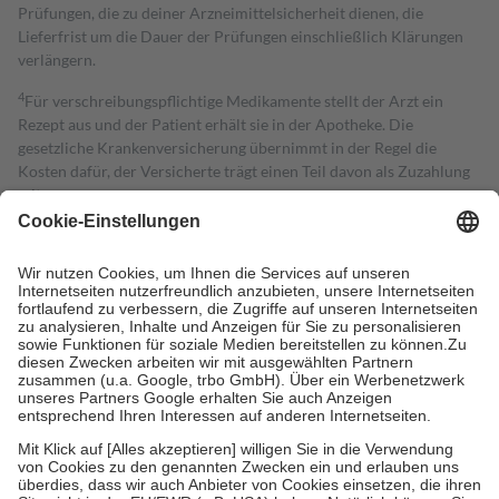
Prüfungen, die zu deiner Arzneimittelsicherheit dienen, die
Lieferfrist um die Dauer der Prüfungen einschließlich Klärungen
verlängern.
4
Für verschreibungspflichtige Medikamente stellt der Arzt ein
Rezept aus und der Patient erhält sie in der Apotheke. Die
gesetzliche Krankenversicherung übernimmt in der Regel die
Kosten dafür, der Versicherte trägt einen Teil davon als Zuzahlung
mit.
Grundsätzlich leisten Mitglieder Zuzahlungen in Höhe von zehn
Prozent des Abgabepreises,
mindestens
jedoch
fünf Euro
und
höchstens zehn Euro.
Es sind jedoch nie mehr als die tatsächlichen
Kosten der Leistung zu entrichten.
Diese Regeln gelten grundsätzlich auch für Online-Apotheken.
Bei Heilmitteln und häuslicher Krankenpflege beträgt die
Zuzahlung zehn Prozent der Kosten sowie zehn Euro je
Verordnung.
Um das Engagement der Versicherten für ihre eigene Gesundheit zu
stärken und die besondere Stellung der Familie zu unterstützen,
fallen
keine Zuzahlungen
an bei:
• Kindern und Jugendlichen bis zum vollendeten 18. Lebensjahr
mit Ausnahme der Fahrkosten