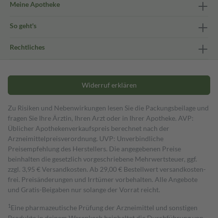
Meine Apotheke
So geht's
Rechtliches
Widerruf erklären
Zu Risiken und Nebenwirkungen lesen Sie die Packungsbeilage und
fragen Sie Ihre Ärztin, Ihren Arzt oder in Ihrer Apotheke. AVP:
Üblicher Apothekenverkaufspreis berechnet nach der
Arzneimittelpreisverordnung. UVP: Unverbindliche
Preisempfehlung des Herstellers. Die angegebenen Preise
beinhalten die gesetzlich vorgeschriebene Mehrwertsteuer, ggf.
zzgl. 3,95 € Versandkosten. Ab 29,00 € Bestell­wert versand­kosten­
frei. Preisänderungen und Irrtümer vorbehalten. Alle Angebote
und Gratis-Beigaben nur solange der Vorrat reicht.
1
Eine pharmazeutische Prüfung der Arzneimittel und sonstigen
Produkte in deinem Warenkorb beinhaltet die Durchführung von