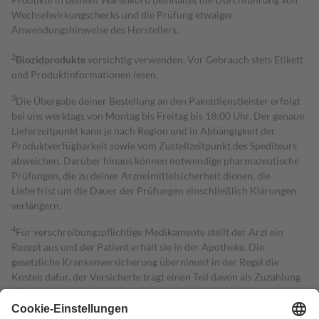
Wechselwirkungschecks und die Prüfung etwaiger
Anwendungshinweise des Herstellers.
2
Biozidprodukte
vorsichtig verwenden. Vor Gebrauch stets Etikett
und Produktinformationen lesen.
3
Die Übergabe deiner Bestellung an den Paketdienstleister erfolgt
bei uns werktags von Montag bis Freitag bis 18:00 Uhr. Der genaue
Lieferzeitpunkt kann je nach Region und in Abhängigkeit der
Produktverfügbarkeit sowie vom Zustellzeitpunkt des Spediteurs
abweichen. Darüber hinaus können notwendige pharmazeutische
Prüfungen, die zu deiner Arzneimittelsicherheit dienen, die
Lieferfrist um die Dauer der Prüfungen einschließlich Klärungen
verlängern.
4
Für verschreibungspflichtige Medikamente stellt der Arzt ein
Rezept aus und der Patient erhält sie in der Apotheke. Die
gesetzliche Krankenversicherung übernimmt in der Regel die
Kosten dafür, der Versicherte trägt einen Teil davon als Zuzahlung
mit.
Grundsätzlich leisten Mitglieder Zuzahlungen in Höhe von zehn