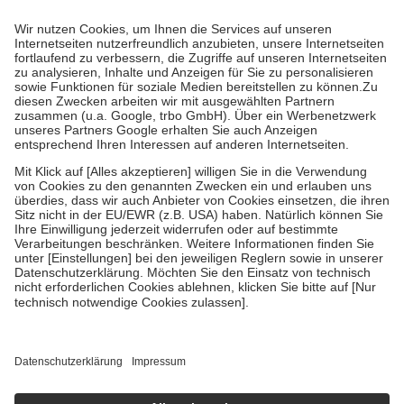
Prozent des Abgabepreises,
mindestens
jedoch
fünf Euro
und
höchstens zehn Euro.
Es sind jedoch nie mehr als die tatsächlichen
Kosten der Leistung zu entrichten.
Diese Regeln gelten grundsätzlich auch für Online-Apotheken.
Bei Heilmitteln und häuslicher Krankenpflege beträgt die
Zuzahlung zehn Prozent der Kosten sowie zehn Euro je
Verordnung.
Um das Engagement der Versicherten für ihre eigene Gesundheit zu
stärken und die besondere Stellung der Familie zu unterstützen,
fallen
keine Zuzahlungen
an bei:
• Kindern und Jugendlichen bis zum vollendeten 18. Lebensjahr
mit Ausnahme der Fahrkosten
• Untersuchungen zur Vorsorge und Früherkennung, die von der
GKV getragen werden
• empfohlenen Schutzimpfungen
• Harn- und Blutteststreifen
Wir nutzen Trusted Shops als unabhängigen Dienstleister für die
Einholung von Bewertungen. Trusted Shops hat Maßnahmen
getroffen, um sicherzustellen, dass es sich um echte Bewertungen
handelt. Mehr Informationen findest du hier:
https://help.etrusted.com/hc/de/articles/4419944605341