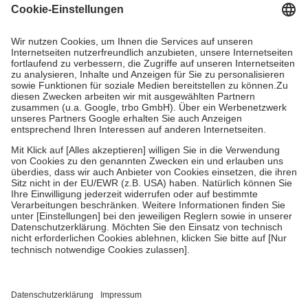
Grundsätzlich leisten Mitglieder Zuzahlungen in Höhe von zehn
Prozent des Abgabepreises,
mindestens
jedoch
fünf Euro
und
höchstens zehn Euro.
Es sind jedoch nie mehr als die tatsächlichen
Kosten der Leistung zu entrichten.
Diese Regeln gelten grundsätzlich auch für Online-Apotheken.
Bei Heilmitteln und häuslicher Krankenpflege beträgt die
Zuzahlung zehn Prozent der Kosten sowie zehn Euro je
Verordnung.
Um das Engagement der Versicherten für ihre eigene Gesundheit zu
stärken und die besondere Stellung der Familie zu unterstützen,
fallen
keine Zuzahlungen
an bei:
• Kindern und Jugendlichen bis zum vollendeten 18. Lebensjahr
mit Ausnahme der Fahrkosten
• Untersuchungen zur Vorsorge und Früherkennung, die von der
GKV getragen werden
• empfohlenen Schutzimpfungen
• Harn- und Blutteststreifen
Wir nutzen Trusted Shops als unabhängigen Dienstleister für die
Einholung von Bewertungen. Trusted Shops hat Maßnahmen
getroffen, um sicherzustellen, dass es sich um echte Bewertungen
handelt. Mehr Informationen findest du hier: