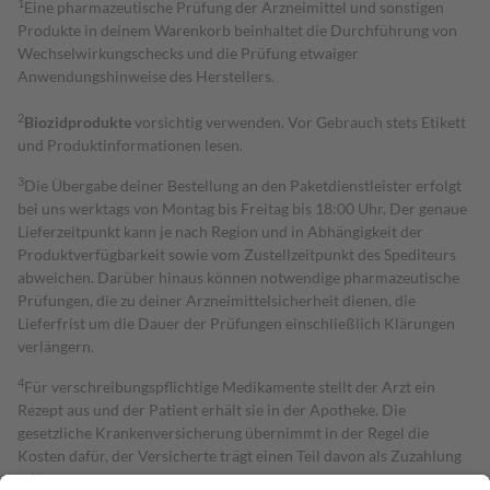
1
Eine pharmazeutische Prüfung der Arzneimittel und sonstigen
Produkte in deinem Warenkorb beinhaltet die Durchführung von
Wechselwirkungschecks und die Prüfung etwaiger
Anwendungshinweise des Herstellers.
2
Biozidprodukte
vorsichtig verwenden. Vor Gebrauch stets Etikett
und Produktinformationen lesen.
3
Die Übergabe deiner Bestellung an den Paketdienstleister erfolgt
bei uns werktags von Montag bis Freitag bis 18:00 Uhr. Der genaue
Lieferzeitpunkt kann je nach Region und in Abhängigkeit der
Produktverfügbarkeit sowie vom Zustellzeitpunkt des Spediteurs
abweichen. Darüber hinaus können notwendige pharmazeutische
Prüfungen, die zu deiner Arzneimittelsicherheit dienen, die
Lieferfrist um die Dauer der Prüfungen einschließlich Klärungen
verlängern.
4
Für verschreibungspflichtige Medikamente stellt der Arzt ein
Rezept aus und der Patient erhält sie in der Apotheke. Die
gesetzliche Krankenversicherung übernimmt in der Regel die
Kosten dafür, der Versicherte trägt einen Teil davon als Zuzahlung
mit.