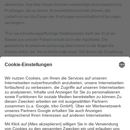
abweichen. Darüber hinaus können notwendige pharmazeutische
Prüfungen, die zu deiner Arzneimittelsicherheit dienen, die
Lieferfrist um die Dauer der Prüfungen einschließlich Klärungen
verlängern.
4
Für verschreibungspflichtige Medikamente stellt der Arzt ein
Rezept aus und der Patient erhält sie in der Apotheke. Die
gesetzliche Krankenversicherung übernimmt in der Regel die
Kosten dafür, der Versicherte trägt einen Teil davon als Zuzahlung
mit.
Grundsätzlich leisten Mitglieder Zuzahlungen in Höhe von zehn
Prozent des Abgabepreises,
mindestens
jedoch
fünf Euro
und
höchstens zehn Euro.
Es sind jedoch nie mehr als die tatsächlichen
Kosten der Leistung zu entrichten.
Diese Regeln gelten grundsätzlich auch für Online-Apotheken.
Bei Heilmitteln und häuslicher Krankenpflege beträgt die
Zuzahlung zehn Prozent der Kosten sowie zehn Euro je
Verordnung.
Um das Engagement der Versicherten für ihre eigene Gesundheit zu
stärken und die besondere Stellung der Familie zu unterstützen,
fallen
keine Zuzahlungen
an bei: