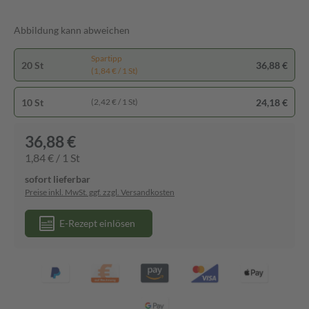
Abbildung kann abweichen
Spartipp
20 St
36,88 €
(1,84 € / 1 St)
10 St
24,18 €
(2,42 € / 1 St)
36,88 €
1,84 € / 1 St
sofort lieferbar
Preise inkl. MwSt. ggf. zzgl. Versandkosten
E-Rezept einlösen