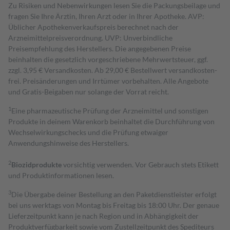
Zu Risiken und Nebenwirkungen lesen Sie die Packungsbeilage und
fragen Sie Ihre Ärztin, Ihren Arzt oder in Ihrer Apotheke. AVP:
Üblicher Apothekenverkaufspreis berechnet nach der
Arzneimittelpreisverordnung. UVP: Unverbindliche
Preisempfehlung des Herstellers. Die angegebenen Preise
beinhalten die gesetzlich vorgeschriebene Mehrwertsteuer, ggf.
zzgl. 3,95 € Versandkosten. Ab 29,00 € Bestell­wert versand­kosten­
frei. Preisänderungen und Irrtümer vorbehalten. Alle Angebote
und Gratis-Beigaben nur solange der Vorrat reicht.
1
Eine pharmazeutische Prüfung der Arzneimittel und sonstigen
Produkte in deinem Warenkorb beinhaltet die Durchführung von
Wechselwirkungschecks und die Prüfung etwaiger
Anwendungshinweise des Herstellers.
2
Biozidprodukte
vorsichtig verwenden. Vor Gebrauch stets Etikett
und Produktinformationen lesen.
3
Die Übergabe deiner Bestellung an den Paketdienstleister erfolgt
bei uns werktags von Montag bis Freitag bis 18:00 Uhr. Der genaue
Lieferzeitpunkt kann je nach Region und in Abhängigkeit der
Produktverfügbarkeit sowie vom Zustellzeitpunkt des Spediteurs